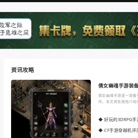
资讯攻略
倩女幽魂手游装
倩女幽魂手游是一款备
环。本文将系统地介绍
◆
好玩的3DRPG
◆
CF手游穿越机评