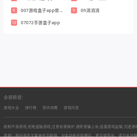
007游戏盒子app官方
0h消消消
8
9
版
07072手游盒子app
10
全部频道：
游戏大全
排行榜
资讯攻略
游戏问答
抵制不良游戏,拒绝盗版游戏;注意自我保护,谨防受骗上当;适度游戏益脑,沉迷游
声明：部分资讯文章来自互联网，对本站有任何建议、意见或投诉，请与本站