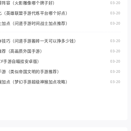
荐阵容（火影雕像哪个牌子好）
03-20
匕（英雄联盟手游代练平台哪个好点）
03-20
士加点（问道手游时间战士加点推荐）
03-20
作技巧（问道手游搬砖一天可以挣多少钱）
03-20
推荐（高画质外国手游）
03-20
CF手游自瞄挂安卓版）
03-20
手游（类似帝国文明的手游推荐）
03-20
猴加点（梦幻手游超级神猴加点攻略）
03-20