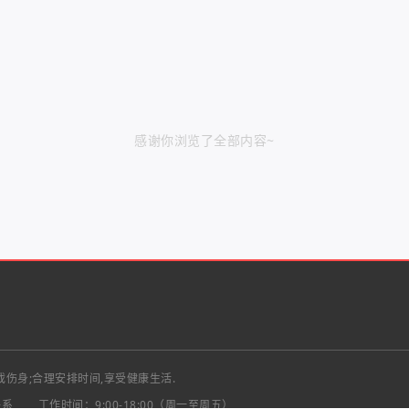
感谢你浏览了全部内容~
戏伤身;合理安排时间,享受健康生活.
联系
工作时间：9:00-18:00（周一至周五）