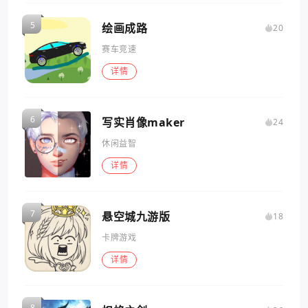
绘画成路
20
赛车竞速
详情
写实肖像maker
24
休闲益智
详情
悬空城九游版
18
卡牌游戏
详情