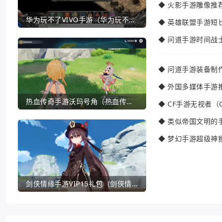
◆
火影手游雕像推
华为玩不了VIVO手游（华为玩不了VIVO手游怎么办）
◆
英雄联盟手游短
◆
问道手游时间战
◆
问道手游装备制
◆
外国多媒体手游
热血传奇手游沃玛号角（热血传奇沃玛装备隐藏属性）
◆
CF手游无视者（
◆
类似帝国文明的
◆
梦幻手游超级神
剑侠情缘手游VIP15礼包（剑侠情缘手游VIP1到18一共要花多少钱）