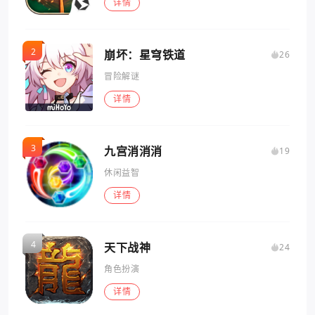
详情
崩坏：星穹铁道
26
冒险解谜
详情
九宫消消消
19
休闲益智
详情
天下战神
24
角色扮演
详情