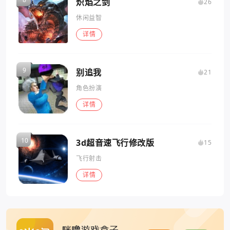
炽焰之剑
26
休闲益智
详情
别追我
21
角色扮演
详情
3d超音速飞行修改版
15
飞行射击
详情