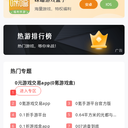
热门专题
0元游戏交易app(0氪游戏盒)
进入专区
1
0氪游戏交易app
0氪手游平台官方版
2
3
0.1折手游平台
0.64平方米的光都与你
4
5
有关
0.1折游戏盒app
007追查到底
6
7