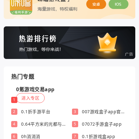
热门专题
0氪游戏交易app
进入专区
1
0.1折手游平台
007游戏盒子app官方
2
3
版
0.64平方米的光都与你
07072手游盒子app
4
5
有关
0h消消消
0.1折游戏盒app
6
7