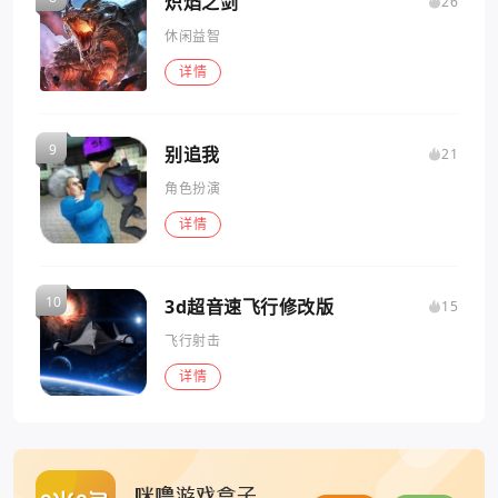
炽焰之剑
26
休闲益智
详情
别追我
21
角色扮演
详情
3d超音速飞行修改版
15
飞行射击
详情