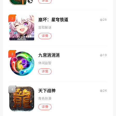
详情
崩坏：星穹铁道
26
冒险解谜
详情
九宫消消消
19
休闲益智
详情
天下战神
24
角色扮演
详情