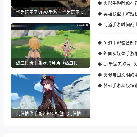
◆
火影手游雕像推
华为玩不了VIVO手游（华为玩不了VIVO手游怎么办）
◆
英雄联盟手游短
◆
问道手游时间战
◆
问道手游装备制
◆
外国多媒体手游
热血传奇手游沃玛号角（热血传奇沃玛装备隐藏属性）
◆
CF手游无视者（
◆
类似帝国文明的
◆
梦幻手游超级神
剑侠情缘手游VIP15礼包（剑侠情缘手游VIP1到18一共要花多少钱）