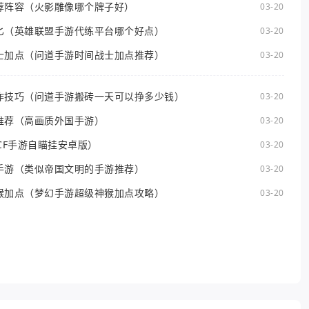
荐阵容（火影雕像哪个牌子好）
03-20
匕（英雄联盟手游代练平台哪个好点）
03-20
士加点（问道手游时间战士加点推荐）
03-20
作技巧（问道手游搬砖一天可以挣多少钱）
03-20
推荐（高画质外国手游）
03-20
CF手游自瞄挂安卓版）
03-20
手游（类似帝国文明的手游推荐）
03-20
猴加点（梦幻手游超级神猴加点攻略）
03-20