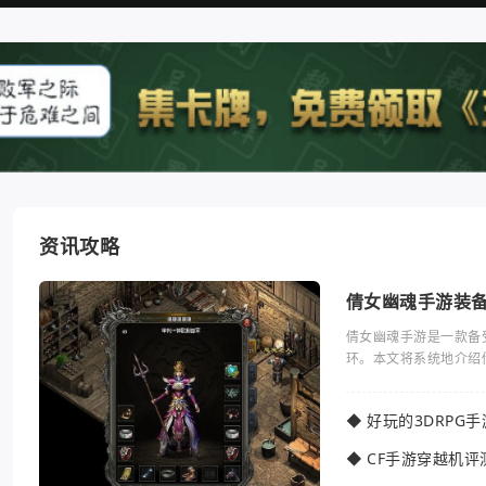
资讯攻略
倩女幽魂手游装
倩女幽魂手游是一款备
环。本文将系统地介绍
◆
好玩的3DRPG
◆
CF手游穿越机评