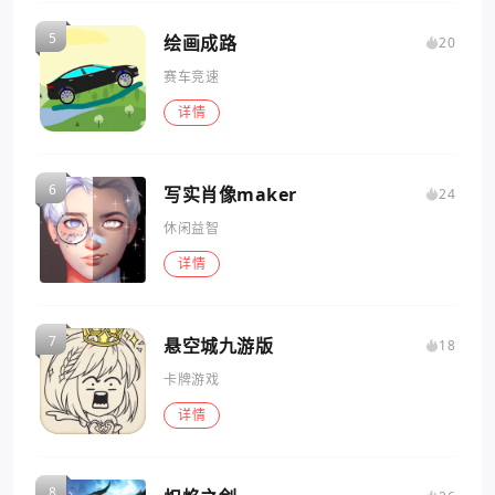
绘画成路
20
赛车竞速
详情
写实肖像maker
24
休闲益智
详情
悬空城九游版
18
卡牌游戏
详情