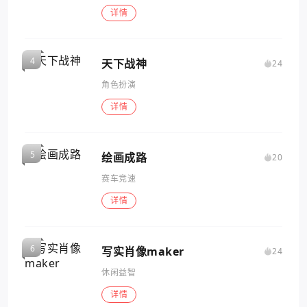
详情
天下战神
24
角色扮演
详情
绘画成路
20
赛车竞速
详情
写实肖像maker
24
休闲益智
详情