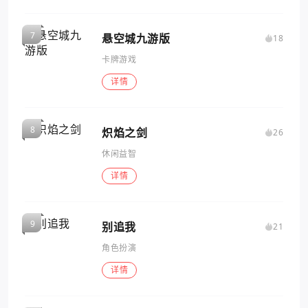
悬空城九游版
18
卡牌游戏
详情
炽焰之剑
26
休闲益智
详情
别追我
21
角色扮演
详情