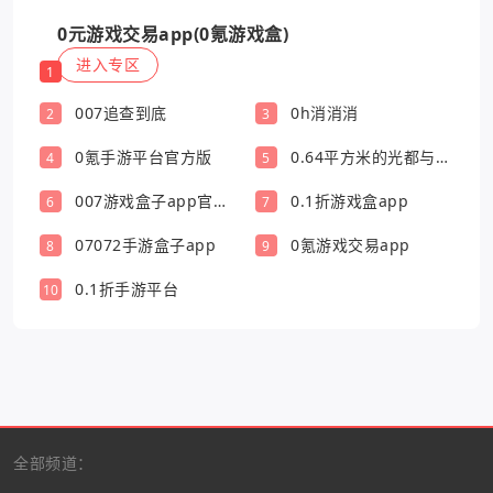
0元游戏交易app(0氪游戏盒)
进入专区
1
007追查到底
0h消消消
2
3
0氪手游平台官方版
0.64平方米的光都与你
4
5
有关
007游戏盒子app官方
0.1折游戏盒app
6
7
版
07072手游盒子app
0氪游戏交易app
8
9
0.1折手游平台
10
全部频道：