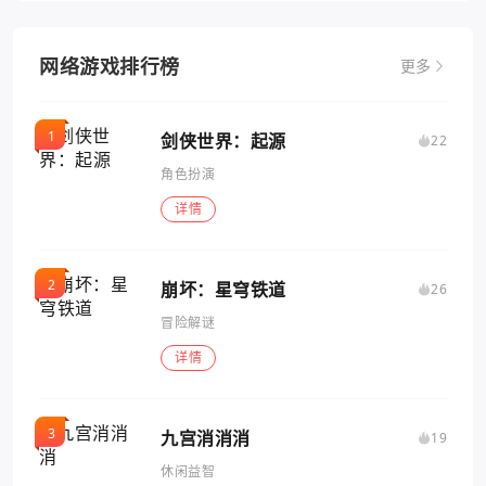
网络游戏排行榜
更多
剑侠世界：起源
22
角色扮演
详情
崩坏：星穹铁道
26
冒险解谜
详情
九宫消消消
19
休闲益智