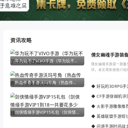
资讯攻略
倩女幽魂手游装
华为玩不了VIVO手游（华为玩不了VIVO手游怎么办）
倩女幽魂手游是一款备
环。本文将系统地介绍
热血传奇手游沃玛号角（热血传奇沃玛装备隐藏属性）
◆
好玩的3DRPG
◆
CF手游穿越机评
◆
火影手游雕像推
剑侠情缘手游VIP15礼包（剑侠情缘手游VIP1到18一共要花多少钱）
◆
英雄联盟手游短
◆
问道手游时间战