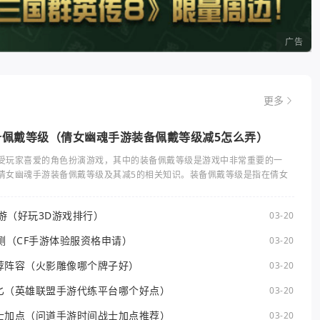
广告
更多
备佩戴等级（倩女幽魂手游装备佩戴等级减5怎么弄）
受玩家喜爱的角色扮演游戏，其中的装备佩戴等级是游戏中非常重要的一
倩女幽魂手游装备佩戴等级及其减5的相关知识。装备佩戴等级是指在倩女
手游（好玩3D游戏排行）
03-20
测（CF手游体验服资格申请）
03-20
荐阵容（火影雕像哪个牌子好）
03-20
匕（英雄联盟手游代练平台哪个好点）
03-20
士加点（问道手游时间战士加点推荐）
03-20