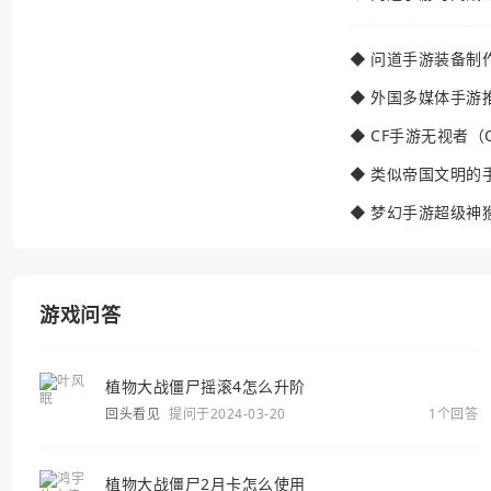
◆
问道手游装备制
◆
外国多媒体手游
◆
CF手游无视者（
◆
类似帝国文明的
◆
梦幻手游超级神
游戏问答
植物大战僵尸摇滚4怎么升阶
回头看见
提问于2024-03-20
1个回答
植物大战僵尸2月卡怎么使用