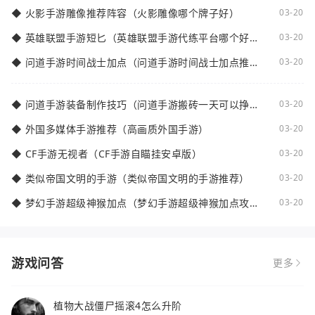
◆
火影手游雕像推荐阵容（火影雕像哪个牌子好）
03-20
◆
英雄联盟手游短匕（英雄联盟手游代练平台哪个好
03-20
点）
◆
问道手游时间战士加点（问道手游时间战士加点推
03-20
荐）
◆
问道手游装备制作技巧（问道手游搬砖一天可以挣多
03-20
少钱）
◆
外国多媒体手游推荐（高画质外国手游）
03-20
◆
CF手游无视者（CF手游自瞄挂安卓版）
03-20
◆
类似帝国文明的手游（类似帝国文明的手游推荐）
03-20
◆
梦幻手游超级神猴加点（梦幻手游超级神猴加点攻
03-20
略）
游戏问答
更多
植物大战僵尸摇滚4怎么升阶