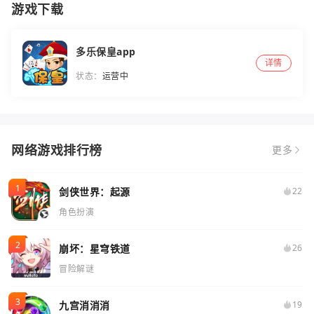
游戏下载
多乐保皇app
详情
状态：
运营中
网络游戏排行榜
更多
剑侠世界：起源
22
角色扮演
崩坏：星穹铁道
26
冒险解谜
九宫消消消
19