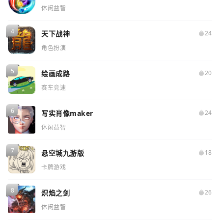
休闲益智
天下战神
24
角色扮演
绘画成路
20
赛车竞速
写实肖像maker
24
休闲益智
悬空城九游版
18
卡牌游戏
炽焰之剑
26
休闲益智