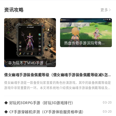
资讯攻略
更多
热血传奇手游沃玛号角（热血传奇沃玛装备隐藏属性）
华为玩不了VIVO手游（华为玩不了VIVO手游怎么办）
倩女幽魂手游装备佩戴等级（倩女幽魂手游装备佩戴等级减5怎么
弄）
倩女幽魂手游是一款备受玩家喜爱的角色扮演游戏，其中的装备佩戴等级是
游戏中非常重要的一环。本文将系统地介绍倩女幽魂手游装备佩戴等级及其
减5的相关知识。装备佩戴等级是指在倩女
◆
好玩的3DRPG手游（好玩3D游戏排行）
03-20
◆
CF手游穿越机评测（CF手游体验服资格申请）
03-20