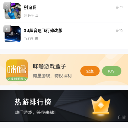
别追我
21
角色扮演
3d超音速飞行修改版
15
飞行射击