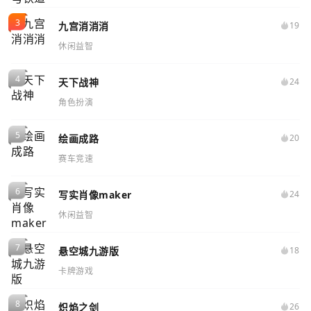
九宫消消消
19
休闲益智
天下战神
24
角色扮演
绘画成路
20
赛车竞速
写实肖像maker
24
休闲益智
悬空城九游版
18
卡牌游戏
炽焰之剑
26