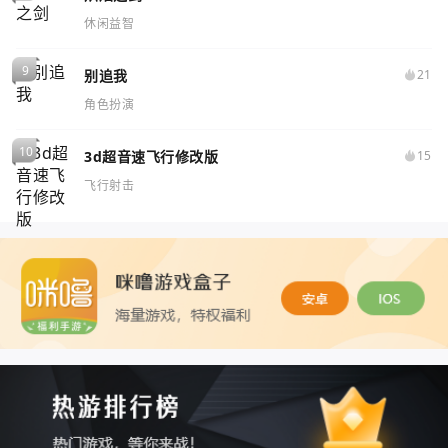
休闲益智
别追我
21
角色扮演
3d超音速飞行修改版
15
飞行射击