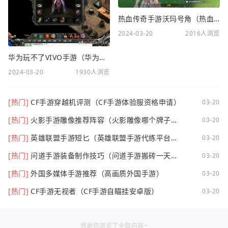
热血传奇手游沃玛号角（热血传奇沃玛装备隐藏属性）
2024-03-20
2016人浏览
华为玩不了VIVO手游（华为玩不了VIVO手游怎么办）
2024-03-20
1930人浏览
[热门]
CF手游穿越机评测（CF手游体验服资格申请）
03-20
[热门]
火影手游雕像推荐阵容（火影雕像哪个牌子
03-20
好）
[热门]
英雄联盟手游短匕（英雄联盟手游代练平台哪
03-20
个好点）
[热门]
问道手游装备制作技巧（问道手游搬砖一天可
03-20
以挣多少钱）
[热门]
外国多媒体手游推荐（高画质外国手游）
03-20
[热门]
CF手游无视者（CF手游自瞄挂安卓版）
03-20
感谢你浏览了全部内容~