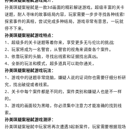
孙美琪疑案秘弑游戏简介：
孙美琪疑案秘弑是一款3d画面的精彩解谜游戏。超级丰富的关卡
谜题，耐人寻味的故事结局内容，玩家需要一步步寻找各种线索!
探索事件的真相，尝试完成多种结局，游戏非常有意思，一玩就
停不下来。
孙美琪疑案秘弑游戏特点：
1、超级多的关卡谜题等着你来，享受更多无与伦比的挑战;
2、玩家将成为一名警官，从警官的视角来调查各个案件。
3、依靠玩家的头脑，寻找出线索和证据找出真凶。
4、全新的玩法和模式，超多道具可以助你通关，
孙美琪疑案秘弑游戏玩法：
1、游戏中的谜题非常烧脑，嫌疑人说的证词你也需要仔细分析研
究，找出破绽或者线索。
2、关卡中每个案件都是不同的，案件类别和嫌疑人也是不一样
的。
3、游戏的画面较为黑暗，你必须集中注意力才能准确的找到线
索。
孙美琪疑案秘弑游戏测评：
孙美琪疑案秘弑中玩家将再次遭遇3起新案件，玩家需要根据现场