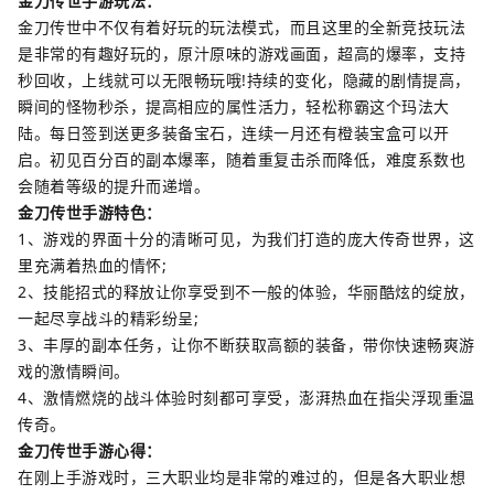
金刀传世手游玩法：
金刀传世中不仅有着好玩的玩法模式，而且这里的全新竞技玩法
是非常的有趣好玩的，原汁原味的游戏画面，超高的爆率，支持
秒回收，上线就可以无限畅玩哦!持续的变化，隐藏的剧情提高，
瞬间的怪物秒杀，提高相应的属性活力，轻松称霸这个玛法大
陆。每日签到送更多装备宝石，连续一月还有橙装宝盒可以开
启。初见百分百的副本爆率，随着重复击杀而降低，难度系数也
会随着等级的提升而递增。
金刀传世手游特色：
1、游戏的界面十分的清晰可见，为我们打造的庞大传奇世界，这
里充满着热血的情怀;
2、技能招式的释放让你享受到不一般的体验，华丽酷炫的绽放，
一起尽享战斗的精彩纷呈;
3、丰厚的副本任务，让你不断获取高额的装备，带你快速畅爽游
戏的激情瞬间。
4、激情燃烧的战斗体验时刻都可享受，澎湃热血在指尖浮现重温
传奇。
金刀传世手游心得：
在刚上手游戏时，三大职业均是非常的难过的，但是各大职业想