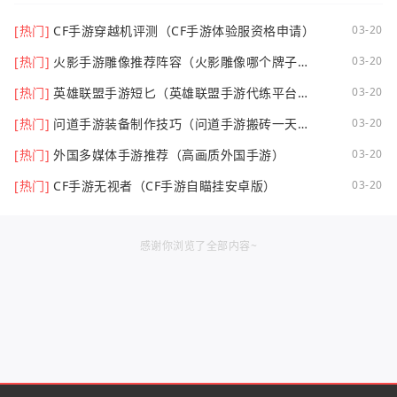
[热门]
CF手游穿越机评测（CF手游体验服资格申请）
03-20
[热门]
火影手游雕像推荐阵容（火影雕像哪个牌子
03-20
好）
[热门]
英雄联盟手游短匕（英雄联盟手游代练平台哪
03-20
个好点）
[热门]
问道手游装备制作技巧（问道手游搬砖一天可
03-20
以挣多少钱）
[热门]
外国多媒体手游推荐（高画质外国手游）
03-20
[热门]
CF手游无视者（CF手游自瞄挂安卓版）
03-20
感谢你浏览了全部内容~