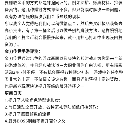
要赚取金币的方式都是殊途同归的，例如挖矿、贩卖材料、捡装
备卖钱。这几种赚钱方式都差不多。但只能临时解决一些问题，
没有办法彻底的解决我们金币短缺的现状!
所以我个人觉得吧我们可以稍微氪点金，然后去买鞋极品装备去
高价卖出，有了第一桶金后可以做些别的赚钱方法，这样慢慢地
我们的回复金币就会慢慢多起来，就不用担心打斗中出现没回复
资源了。
金刀传世手游评测：
金刀传世通过出色的游戏画面以及爽快的即时战斗为你带来全新
的游戏体验，并且经典战法道三大职业供你自由选择，更有精彩
活动24小时不停，还有机会获得各种限定神装。游戏中的任务种
类非常的丰富，不仅情节设定有趣，而且还能获得丰富的奖励，
也是新老玩家快速提升等级的最好选择之一。
更新日志
1.提升了人物角色造型饱和度;
2.节日活动全面开放，各种豪礼登陆超低门槛领取;
3.提升了画面帧数的流畅;
4.野外BOSS刷新率提升百分之5;