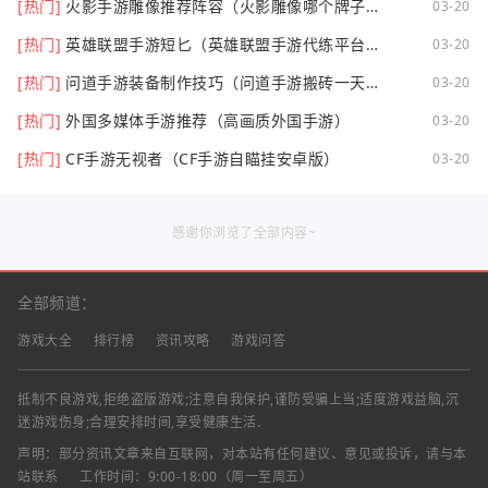
[热门]
火影手游雕像推荐阵容（火影雕像哪个牌子
03-20
好）
[热门]
英雄联盟手游短匕（英雄联盟手游代练平台哪
03-20
个好点）
[热门]
问道手游装备制作技巧（问道手游搬砖一天可
03-20
以挣多少钱）
[热门]
外国多媒体手游推荐（高画质外国手游）
03-20
[热门]
CF手游无视者（CF手游自瞄挂安卓版）
03-20
感谢你浏览了全部内容~
全部频道：
游戏大全
排行榜
资讯攻略
游戏问答
抵制不良游戏,拒绝盗版游戏;注意自我保护,谨防受骗上当;适度游戏益脑,沉
迷游戏伤身;合理安排时间,享受健康生活.
声明：部分资讯文章来自互联网，对本站有任何建议、意见或投诉，请与本
站联系
工作时间：9:00-18:00（周一至周五）