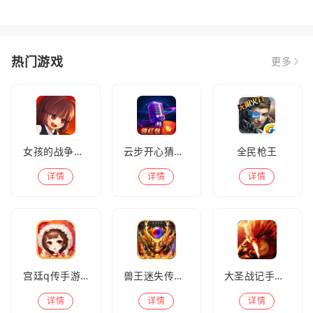
热门游戏
更多
女孩的战争手机版(暂未上线)
云步开心猜歌名
全民枪王
详情
详情
详情
宫廷q传手游百度版
兽王迷失传奇高爆版
大圣战记手游官方版
详情
详情
详情