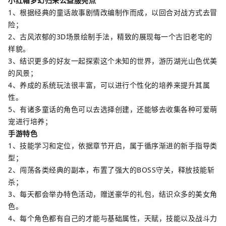
小红帽梦幻归来公益服亮点
1、根据经典的童话故事剧情改编制作而成，以回合对战方式去冒
险；
2、古风浓郁的3D场景绘制手法，精致的展现每一个古旧老宅的
样貌。
3、结识更多的好友一起探索这个未知的世界，游历湖光山色优美
的风景；
4、养成的系统玩法很丰富，可以进行个性化的培养来提升其属
性。
5、有诸多童话的角色可以去选择创建，还能够去收集各种可爱萌
宠进行培养；
手游特色
1、技能学习和定位，依据章节开启，属于循序渐进的新手指导类
型；
2、闯荡各类经典的副本，布置了强大的BOSS守关，释放技能斩
杀；
3、每天都会举办特色活动，赠送豪华的礼包，结识众多的美女角
色。
4、每个角色都有自己的才能与基础属性，天赋，技能以及战斗力