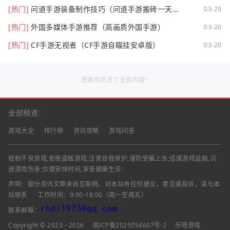
个好点）
[热门]
问道手游装备制作技巧（问道手游搬砖一天可
03-20
以挣多少钱）
[热门]
外国多媒体手游推荐（高画质外国手游）
03-20
[热门]
CF手游无视者（CF手游自瞄挂安卓版）
03-20
感谢你浏览了全部内容~
全部频道：
游戏大全
排行榜
资讯攻略
游戏问答
抵制不良游戏,拒绝盗版游戏;注意自我保护,谨防受骗上当;适度游戏益脑,沉
迷游戏伤身;合理安排时间,享受健康生活.
声明：部分资讯文章来自互联网，对本站有任何建议、意见或投诉，请与本
站联系
工作时间：9:00-18:00（周一至周五）
联系邮箱：
Copyright © 2023 - 2026
渝ICP备2025054607号-2
乐吧游戏