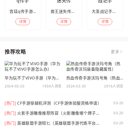
宫廷q传手游百度版
兽王迷失传奇高爆版
大圣战记手游官方版
详情
详情
详情
推荐攻略
更多
华为玩不了VIVO手游（华为玩不了VIVO手游怎么办）
热血传奇手游沃玛号角（热血传奇沃玛装备隐藏属性）
2024-03-20
1930人浏览
2024-03-20
2016人浏览
[热门]
CF手游穿越机评测（CF手游体验服资格申请）
03-20
[热门]
火影手游雕像推荐阵容（火影雕像哪个牌子
03-20
好）
[热门]
英雄联盟手游短匕（英雄联盟手游代练平台哪
03-20