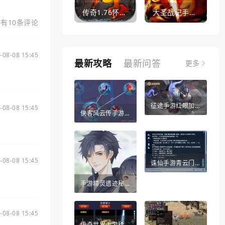
传奇1.76怀旧版打金服
大圣战记手游官方版
有10条评论
-08-08 15:45
最新攻略
最新问答
更多
征途手游红眼加点推荐（征途手游红眼加点推荐攻略）
-08-08 15:45
侠客风云传手游战法（侠客风云传手游战法攻略）
-08-08 15:45
诛仙手游青云门攻略（诛仙手游哪个职业比较适合平民）
手游精灵遗迹秘密宝藏（热血江湖手游秘宝灵符）
-08-08 15:45
传奇世界手游稀世法宝（传奇世界手游法宝醉乾坤葫芦怎么得）