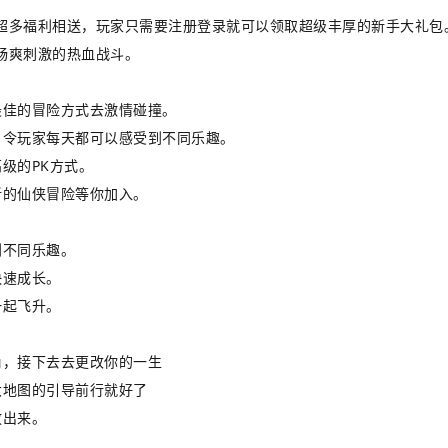
超多福利相送，玩家只需要注册登录就可以领取超级丰厚的新手大礼包
畅爽刺激的热血战斗。
最佳的冒险方式去激情碰撞。
，令玩家每天都可以感受到不同乐趣。
级的PK方式。
新的仙侠冒险等你加入。
到不同乐趣。
快速成长。
一起飞升。
角，接下去去更改你的一生
大地图的引导前行就好了
放出来。