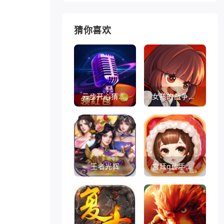
猜你喜欢
云步开心猜歌名
女孩的战争手机版(暂未上线)
王者光辉
宫廷q传手游百度版