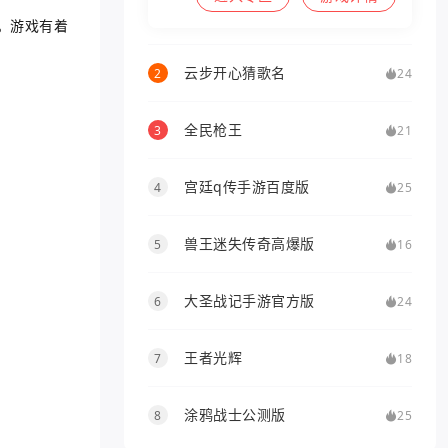
。游戏有着
云步开心猜歌名
2
24
全民枪王
3
21
宫廷q传手游百度版
4
25
兽王迷失传奇高爆版
5
16
大圣战记手游官方版
6
24
王者光辉
7
18
涂鸦战士公测版
8
25