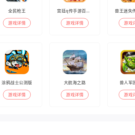
全民枪王
宫廷q传手游百度版
游戏
详情
游戏
详情
游戏
涂鸦战士公测版
大航海之路
兽人军
游戏
详情
游戏
详情
游戏