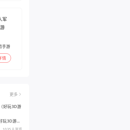
团手游
详情
更多
好玩的3DRPG手游（好玩3D游戏排行）
1035人浏览