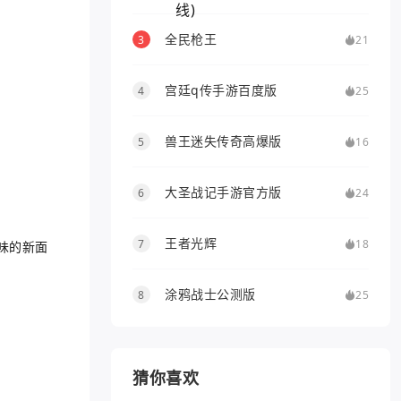
全民枪王
3
21
宫廷q传手游百度版
4
25
兽王迷失传奇高爆版
5
16
大圣战记手游官方版
6
24
王者光辉
7
18
味的新面
涂鸦战士公测版
8
25
猜你喜欢