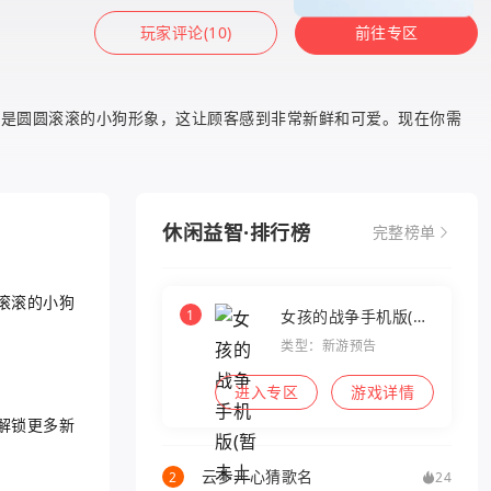
玩家评论(10)
前往专区
都是圆圆滚滚的小狗形象，这让顾客感到非常新鲜和可爱。现在你需
休闲益智·排行榜
完整榜单
滚滚的小狗
1
女孩的战争手机版(暂
未上线)
类型：新游预告
进入专区
游戏详情
解锁更多新
云步开心猜歌名
2
24