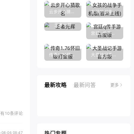
云步开心猜歌名
女孩的战争手机版(暂未上线)
王者光辉
宫廷q传手游百度版
传奇1.76怀旧版打金服
大圣战记手游官方版
最新攻略
最新问答
更多
侠客风云传手游战法（侠客风云传手游战法攻略）
征途手游红眼加点推荐（征途手游红眼加点推荐攻略）
手游精灵遗迹秘密宝藏（热血江湖手游秘宝灵符）
诛仙手游青云门攻略（诛仙手游哪个职业比较适合平民）
传奇世界手游稀世法宝（传奇世界手游法宝醉乾坤葫芦怎么得）
弹弹弹手游战场英雄（弹弹堂手游助手）
龙之谷手游无法退出（龙之谷手游无法退出游戏）
火影手游10月忍者（火影手游10月忍者活动）
有10条评论
热门专题
-08-06 08:47