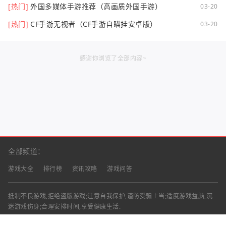
[热门]
外国多媒体手游推荐（高画质外国手游）
03-20
[热门]
CF手游无视者（CF手游自瞄挂安卓版）
03-20
感谢你浏览了全部内容~
全部频道：
游戏大全
排行榜
资讯攻略
游戏问答
抵制不良游戏,拒绝盗版游戏;注意自我保护,谨防受骗上当;适度游戏益脑,沉
迷游戏伤身;合理安排时间,享受健康生活.
声明：部分资讯文章来自互联网，对本站有任何建议、意见或投诉，请与本