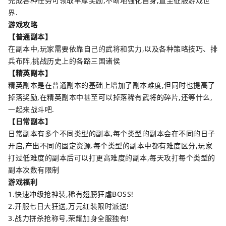
完成各种任务可领取丰厚奖励,不断地强化自身,直至征服游戏世
界.
游戏攻略
【普通副本】
在副本中,玩家需要依靠自己的武将和实力,以及各种策略技巧、排
兵布阵,挑战历史上的各路三国诸侯
【精英副本】
精英副本是在普通副本的基础上增加了副本难度,但同时也提高了
掉落奖励,在精英副本中甚至可以掉落稀有武将的碎片,还等什么,
一起来战斗吧.
【日常副本】
日常副本有多个不同类型的副本,每个类型的副本会在不同的日子
开启,产出不同的固定资源.每个类型的副本中都有难度区分,玩家
打过低难度的副本后可以打更高难度的副本,每天攻打每个类型的
副本次数有限制
游戏福利
1.快速冲级抢神装,稀有翅膀狂虐BOSS!
2.开服七日大狂送,万元红装限时派送!
3.战力拼杀抢称号,荣耀加身全服独有!