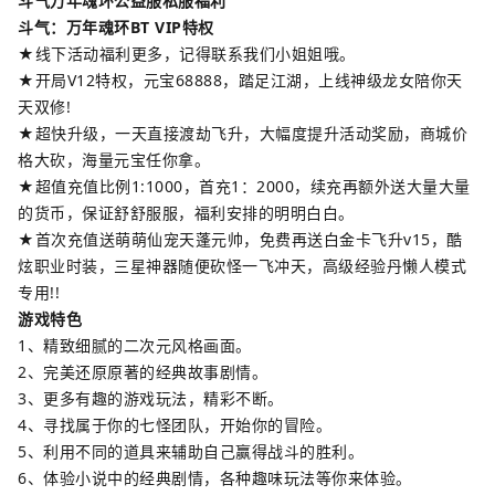
斗气万年魂环公益服私服福利
斗气：万年魂环BT VIP特权
★线下活动福利更多，记得联系我们小姐姐哦。
★开局V12特权，元宝68888，踏足江湖，上线神级龙女陪你天
天双修!
★超快升级，一天直接渡劫飞升，大幅度提升活动奖励，商城价
格大砍，海量元宝任你拿。
★超值充值比例1:1000，首充1：2000，续充再额外送大量大量
的货币，保证舒舒服服，福利安排的明明白白。
★首次充值送萌萌仙宠天蓬元帅，免费再送白金卡飞升v15，酷
炫职业时装，三星神器随便砍怪一飞冲天，高级经验丹懒人模式
专用!!
游戏特色
1、精致细腻的二次元风格画面。
2、完美还原原著的经典故事剧情。
3、更多有趣的游戏玩法，精彩不断。
4、寻找属于你的七怪团队，开始你的冒险。
5、利用不同的道具来辅助自己赢得战斗的胜利。
6、体验小说中的经典剧情，各种趣味玩法等你来体验。