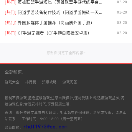
[热门]
英雄联盟手游短匕（英雄联盟手游代练平台哪
03-20
个好点）
[热门]
问道手游装备制作技巧（问道手游搬砖一天可
03-20
以挣多少钱）
[热门]
外国多媒体手游推荐（高画质外国手游）
03-20
[热门]
CF手游无视者（CF手游自瞄挂安卓版）
03-20
感谢你浏览了全部内容~
全部频道：
游戏大全
排行榜
资讯攻略
游戏问答
抵制不良游戏,拒绝盗版游戏;注意自我保护,谨防受骗上当;适度游戏益脑,沉
迷游戏伤身;合理安排时间,享受健康生活.
声明：部分资讯文章来自互联网，对本站有任何建议、意见或投诉，请与本
站联系
工作时间：9:00-18:00（周一至周五）
联系邮箱：