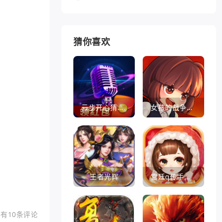
猜你喜欢
云步开心猜歌名
女孩的战争手机版(暂未上线)
王者光辉
宫廷q传手游百度版
有10条评论