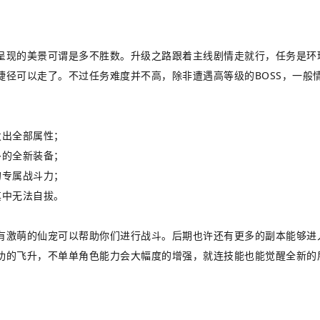
呈现的美景可谓是多不胜数。升级之路跟着主线剧情走就行，任务是环
径可以走了。不过任务难度并不高，除非遭遇高等级的BOSS，一般
发出全部属性；
多的全新装备；
的专属战斗力；
其中无法自拔。
有激萌的仙宠可以帮助你们进行战斗。后期也许还有更多的副本能够进
功的飞升，不单单角色能力会大幅度的增强，就连技能也能觉醒全新的