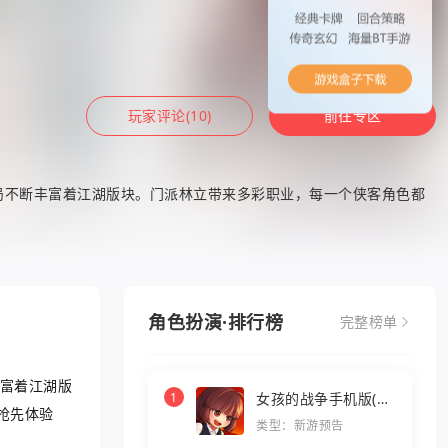
玩家评论(10)
前往专区
局不断丰富着江湖版块。门派林立带来多彩职业，每一个侠客角色都
角色扮演·排行榜
完整榜单
丰富着江湖版
1
女孩的战争手机版(暂
抢先体验
未上线)
类型：新游预告