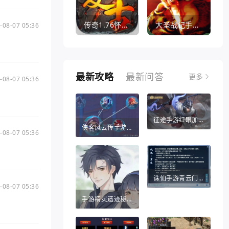
传奇1.76怀旧版打金服
大圣战记手游官方版
-08-07 05:36
最新攻略
最新问答
更多
-08-07 05:36
征途手游红眼加点推荐（征途手游红眼加点推荐攻略）
侠客风云传手游战法（侠客风云传手游战法攻略）
-08-07 05:36
诛仙手游青云门攻略（诛仙手游哪个职业比较适合平民）
-08-07 05:36
手游精灵遗迹秘密宝藏（热血江湖手游秘宝灵符）