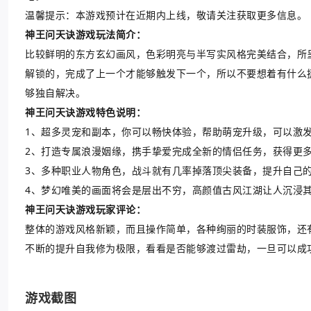
温馨提示：本游戏预计在近期内上线，敬请关注获取更多信息。
神王问天诀游戏玩法简介：
比较鲜明的东方玄幻画风，色彩明亮与半写实风格完美结合，所
解锁的，完成了上一个才能够触发下一个，所以不要想着有什么捷
够独自解决。
神王问天诀游戏特色说明：
1、超多灵宠和副本，你可以畅快体验，帮助萌宠升级，可以激
2、打造专属浪漫姻缘，携手挚爱完成全新的情侣任务，获得更
3、多种职业人物角色，战斗就有几率掉落顶尖装备，提升自己
4、梦幻唯美的画面将会是层出不穷，高颜值古风江湖让人沉浸
神王问天诀游戏玩家评论：
整体的游戏风格新颖，而且操作简单，各种绚丽的时装服饰，还
不断的提升自我修为极限，看看是否能够渡过雷劫，一旦可以成
游戏截图