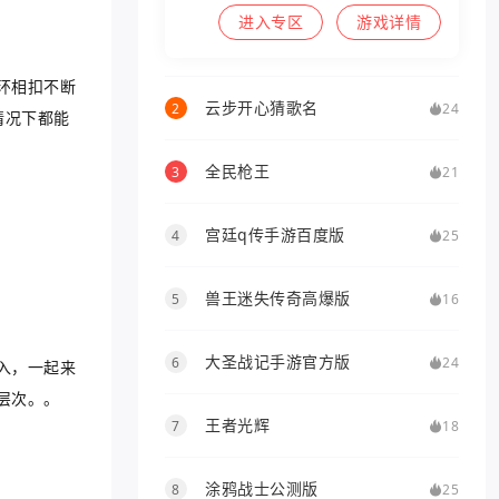
进入专区
游戏详情
环相扣不断
云步开心猜歌名
2
24
情况下都能
全民枪王
3
21
宫廷q传手游百度版
4
25
兽王迷失传奇高爆版
5
16
大圣战记手游官方版
6
24
入，一起来
层次。。
王者光辉
7
18
涂鸦战士公测版
8
25