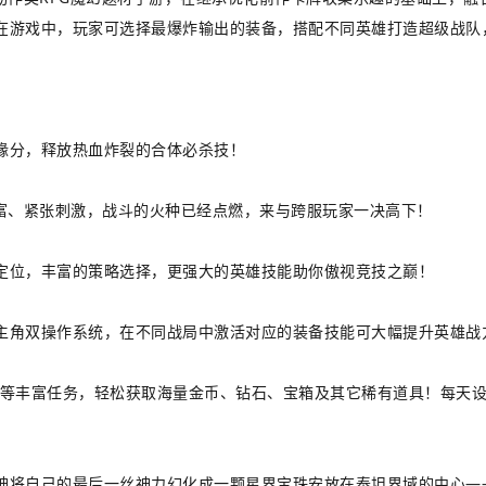
在游戏中，玩家可选择最爆炸输出的装备，搭配不同英雄打造超级战队
缘分，释放热血炸裂的合体必杀技！
丰富、紧张刺激，战斗的火种已经点燃，来与跨服玩家一决高下！
定位，丰富的策略选择，更强大的英雄技能助你傲视竞技之巅！
主角双操作系统，在不同战局中激活对应的装备技能可大幅提升英雄战
斗等丰富任务，轻松获取海量金币、钻石、宝箱及其它稀有道具！每天
神将自己的最后一丝神力幻化成一颗星界宝珠安放在泰坦界域的中心―