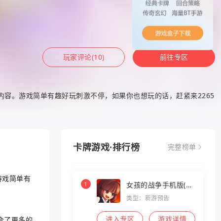
玩家评论(10)
前往专区
容。游戏简单有趣好玩刺激不停，如果你也想玩的话，赶紧来2265
卡牌游戏·排行榜
完整榜单
游戏简单有
1
女孩的战争手机版(暂
未上线)
类型：新游预告
进入专区
游戏详情
合了更多的