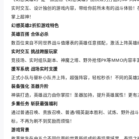
实时交互、设计独创的游戏内容，带给你前所未有的战斗体验！
掌上超神！
幻想英雄2折扣游戏特色
英雄百搭 合体必杀
数百位来自不同世界战斗值爆表的英雄任意搭配，激活上阵英雄
实时交互 挑战跨服玩家
竞技场、实时组队副本、神魔之塔、野外抢怪PK等MMO内容
援军系统 战场实时支援
正式小队与替补小队齐上阵，超强阵容，轻松秒杀！不同的英雄
装备强化 圣器升阶
神装打造，英雄战力由你掌控！圣器加持，提升英雄属性！更有
多重任务 斩获最强福利
通过普通召唤、贵族召唤、普通/精英副本胜利、试炼、野外战
标，不再为刷不到奖励而烦恼！
游戏背景
故事放生在由五个不同位面的世界所组成的泰坦界域里，泰坦之