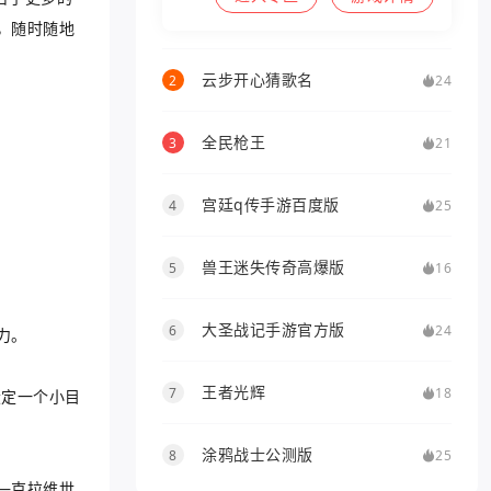
，随时随地
云步开心猜歌名
2
24
全民枪王
3
21
宫廷q传手游百度版
4
25
兽王迷失传奇高爆版
5
16
大圣战记手游官方版
6
24
力。
王者光辉
7
18
设定一个小目
涂鸦战士公测版
8
25
―克拉维世