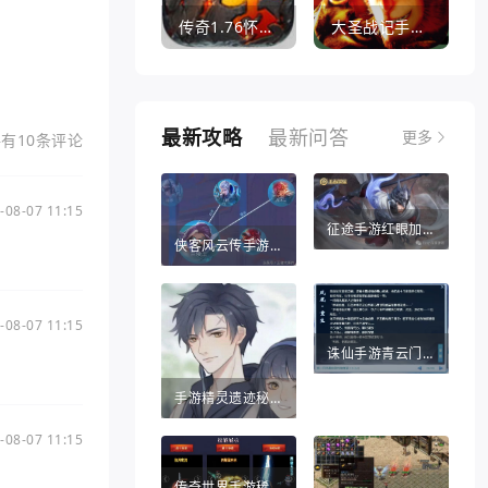
传奇1.76怀旧版打金服
大圣战记手游官方版
最新攻略
最新问答
有10条评论
更多
-08-07 11:15
征途手游红眼加点推荐（征途手游红眼加点推荐攻略）
侠客风云传手游战法（侠客风云传手游战法攻略）
-08-07 11:15
诛仙手游青云门攻略（诛仙手游哪个职业比较适合平民）
手游精灵遗迹秘密宝藏（热血江湖手游秘宝灵符）
-08-07 11:15
传奇世界手游稀世法宝（传奇世界手游法宝醉乾坤葫芦怎么得）