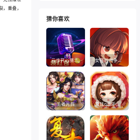
裂，重叠，
猜你喜欢
云步开心猜歌名
女孩的战争手机版(暂未上线)
王者光辉
宫廷q传手游百度版