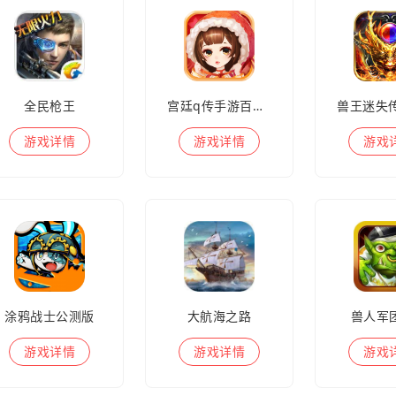
全民枪王
宫廷q传手游百度版
游戏
详情
游戏
详情
游戏
涂鸦战士公测版
大航海之路
兽人军
游戏
详情
游戏
详情
游戏