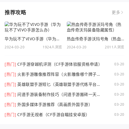
推荐攻略
更多
华为玩不了VIVO手游（华为玩不了VIVO手游怎么办）
热血传奇手游沃玛号角（热血传奇沃玛装备隐藏属性）
2024-03-20
1924人浏览
2024-03-20
2011人浏览
[热门]
CF手游穿越机评测（CF手游体验服资格申请）
03-20
[热门]
火影手游雕像推荐阵容（火影雕像哪个牌子
03-20
好）
[热门]
英雄联盟手游短匕（英雄联盟手游代练平台哪
03-20
个好点）
[热门]
问道手游装备制作技巧（问道手游搬砖一天可
03-20
以挣多少钱）
[热门]
外国多媒体手游推荐（高画质外国手游）
03-20
[热门]
CF手游无视者（CF手游自瞄挂安卓版）
03-20