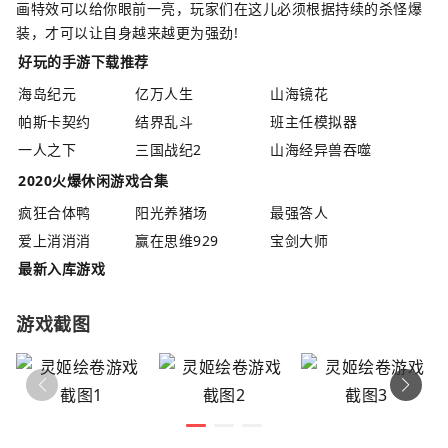
画特效可以给你眼前一亮，玩家们在这儿必须根据持续的杀怪爆
装，才可以让自身越来越更为强劲!
好玩的手游下载推荐
海岛纪元
亿万人生
山海镜花
帕斯卡契约
结界乱斗
班主任模拟器
一人之下
三国战纪2
山海经异兽吞噬
2020火爆休闲游戏合集
疯狂合体鸭
阳光养猪场
最强答人
爱上消消消
赢在思维929
宝剑大师
最新入库游戏
游戏截图