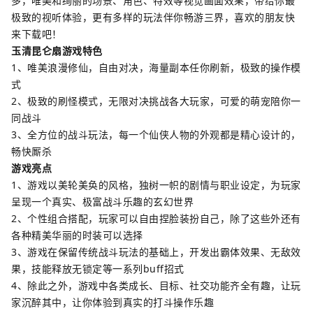
多，唯美和绚丽的场景、角色、特效等视觉画面效果，带给你最
极致的视听体验，更有多样的玩法伴你畅游三界，喜欢的朋友快
来下载吧！
玉清昆仑扇游戏特色
1、唯美浪漫修仙，自由对决，海量副本任你刷新，极致的操作模
式
2、极致的刷怪模式，无限对决挑战各大玩家，可爱的萌宠陪你一
同战斗
3、全方位的战斗玩法，每一个仙侠人物的外观都是精心设计的，
畅快厮杀
游戏亮点
1、游戏以美轮美奂的风格，独树一帜的剧情与职业设定，为玩家
呈现一个真实、极富战斗乐趣的玄幻世界
2、个性组合搭配，玩家可以自由捏脸装扮自己，除了这些外还有
各种精美华丽的时装可以选择
3、游戏在保留传统战斗玩法的基础上，开发出霸体效果、无敌效
果，技能释放无锁定等一系列buff招式
4、除此之外，游戏中各类成长、目标、社交功能齐全有趣，让玩
家沉醉其中，让你体验到真实的打斗操作乐趣