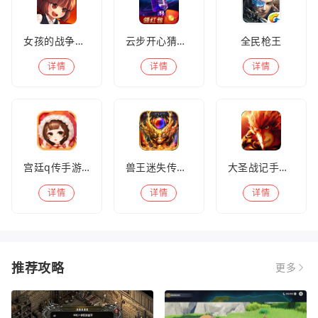
女孩的战争手机版(暂未上线)
云步开心猜歌名
全民枪王
详情
详情
详情
宫廷q传手游百度版
兽王迷失传奇高爆版
大圣战记手游官方版
详情
详情
详情
推荐攻略
更多