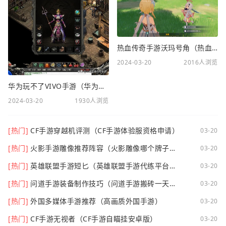
热血传奇手游沃玛号角（热血传奇沃玛装备隐藏属性）
2024-03-20
2016人浏览
华为玩不了VIVO手游（华为玩不了VIVO手游怎么办）
2024-03-20
1930人浏览
[热门]
CF手游穿越机评测（CF手游体验服资格申请）
03-20
[热门]
火影手游雕像推荐阵容（火影雕像哪个牌子
03-20
好）
[热门]
英雄联盟手游短匕（英雄联盟手游代练平台哪
03-20
个好点）
[热门]
问道手游装备制作技巧（问道手游搬砖一天可
03-20
以挣多少钱）
[热门]
外国多媒体手游推荐（高画质外国手游）
03-20
[热门]
CF手游无视者（CF手游自瞄挂安卓版）
03-20