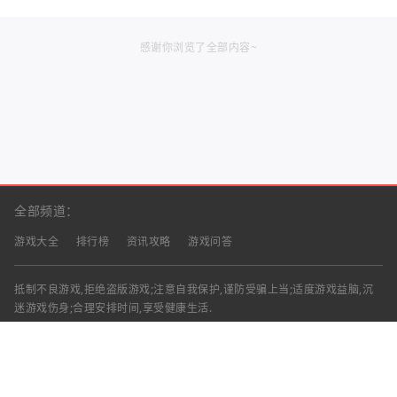
感谢你浏览了全部内容~
全部频道：
游戏大全
排行榜
资讯攻略
游戏问答
抵制不良游戏,拒绝盗版游戏;注意自我保护,谨防受骗上当;适度游戏益脑,沉
迷游戏伤身;合理安排时间,享受健康生活.
声明：部分资讯文章来自互联网，对本站有任何建议、意见或投诉，请与本
站联系
工作时间：9:00-18:00（周一至周五）
联系邮箱：