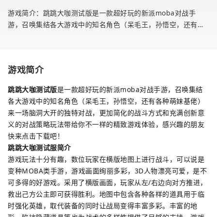
游戏简介：跳跳大咖测试版是一款超好玩的新派moba对战手
游，召唤集结各大游戏中的知名角色（呆毛王，孙悟空，还有各
种萌妹基佬）来一场脑洞大开的独特对战，更加简化的战斗方式
和充满创新意义的
游戏简介
跳跳大咖测试版
是一款超好玩的新派moba对战手游，召唤集结
各大游戏中的知名角色（呆毛王，孙悟空，还有各种萌妹基佬）
来一场脑洞大开的独特对战，更加简化的战斗方式和充满创新意
义的对战策略玩法带给你不一样的精致游戏体验，感兴趣的朋友
快来点击下载吧！
跳跳大咖测试服简介
游戏玩法十分有趣，数位玩家在横版地图上进行战斗，可以说是
变种MOBA类手游，游戏画面绚丽多彩，3D人物漂亮可爱，是不
可多得的好游戏。采用了横版画面，玩家从左/右边向对方推进，
救出己方公主即可获得胜利。地图中包含各种各样的道具用于临
时强化英雄，取代装备的同时让战局变得丰富多彩。丰富的地