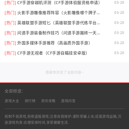
[热门]
CF手游穿越机评测（CF手游体验服资格申请）
03-20
[热门]
火影手游雕像推荐阵容（火影雕像哪个牌子
03-20
好）
[热门]
英雄联盟手游短匕（英雄联盟手游代练平台哪
03-20
个好点）
[热门]
问道手游装备制作技巧（问道手游搬砖一天可
03-20
以挣多少钱）
[热门]
外国多媒体手游推荐（高画质外国手游）
03-20
[热门]
CF手游无视者（CF手游自瞄挂安卓版）
03-20
感谢你浏览了全部内容~
全部频道：
游戏大全
排行榜
资讯攻略
游戏问答
抵制不良游戏,拒绝盗版游戏;注意自我保护,谨防受骗上当;适度游戏益脑,沉
迷游戏伤身;合理安排时间,享受健康生活.