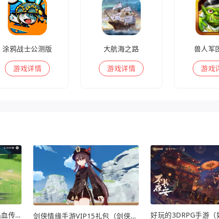
涂鸦战士公测版
大航海之路
兽人军
游戏
详情
游戏
详情
游戏
热血传奇手游沃玛号角（热血传奇沃玛装备隐藏属性）
剑侠情缘手游VIP15礼包（剑侠情缘手游VIP1到18一共要花多少钱）