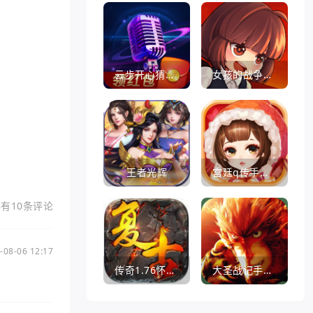
云步开心猜歌名
女孩的战争手机版(暂未上线)
王者光辉
宫廷q传手游百度版
有10条评论
-08-06 12:17
传奇1.76怀旧版打金服
大圣战记手游官方版