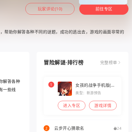
玩家评论(10)
前往专区
务，帮助你解答各种不同的谜题，成功的逃出去，游戏的画面非常的
冒险解谜·排行榜
完整榜单
你解答各种
1
女孩的战争手机版(暂
有一些线
未上线)
类型：新游预告
进入专区
游戏详情
云步开心猜歌名
2
24