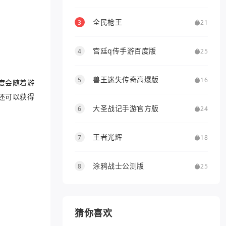
全民枪王
3
21
宫廷q传手游百度版
4
25
兽王迷失传奇高爆版
5
16
度会随着游
还可以获得
大圣战记手游官方版
6
24
王者光辉
7
18
涂鸦战士公测版
8
25
猜你喜欢