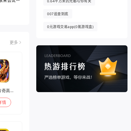
家来尝试一
0.64平方米的光都与你有关
007追查到底
0元游戏交易app(0氪游戏盒)
更多
兽王迷失传奇高爆版
详情