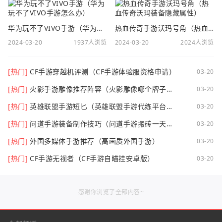
华为玩不了VIVO手游（华为玩不了VIVO手游怎么办）
热血传奇手游沃玛号角（热血传奇沃玛装备隐藏属性）
2024-03-20
1937人浏览
2024-03-20
2024人浏览
[热门]
CF手游穿越机评测（CF手游体验服资格申请）
03-20
[热门]
火影手游雕像推荐阵容（火影雕像哪个牌子
03-20
好）
[热门]
英雄联盟手游短匕（英雄联盟手游代练平台哪
03-20
个好点）
[热门]
问道手游装备制作技巧（问道手游搬砖一天可
03-20
以挣多少钱）
[热门]
外国多媒体手游推荐（高画质外国手游）
03-20
[热门]
CF手游无视者（CF手游自瞄挂安卓版）
03-20
感谢你浏览了全部内容~