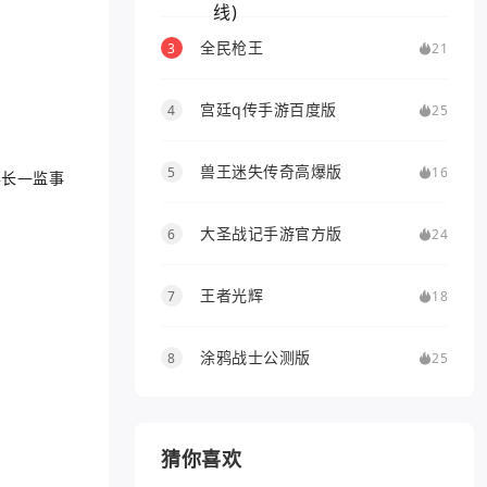
全民枪王
3
21
宫廷q传手游百度版
4
25
兽王迷失传奇高爆版
5
16
事长―监事
大圣战记手游官方版
6
24
王者光辉
7
18
涂鸦战士公测版
8
25
猜你喜欢