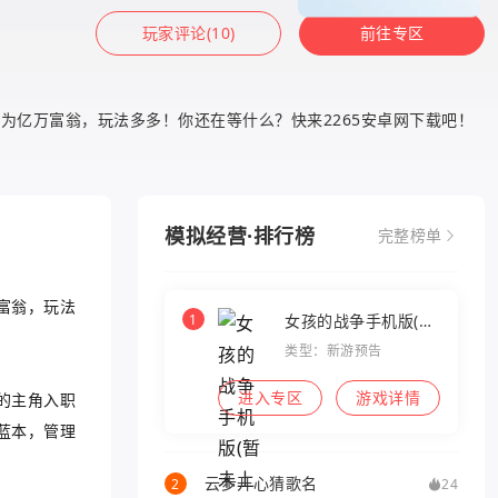
玩家评论(10)
前往专区
亿万富翁，玩法多多！你还在等什么？快来2265安卓网下载吧！
模拟经营·排行榜
完整榜单
富翁，玩法
1
女孩的战争手机版(暂
未上线)
类型：新游预告
进入专区
游戏详情
的主角入职
蓝本，管理
云步开心猜歌名
2
24