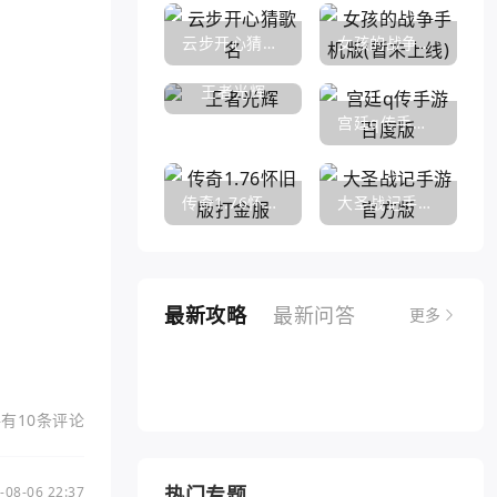
云步开心猜歌名
女孩的战争手机版(暂未上线)
王者光辉
宫廷q传手游百度版
传奇1.76怀旧版打金服
大圣战记手游官方版
最新攻略
最新问答
更多
侠客风云传手游战法（侠客风云传手游战法攻略）
征途手游红眼加点推荐（征途手游红眼加点推荐攻略）
手游精灵遗迹秘密宝藏（热血江湖手游秘宝灵符）
诛仙手游青云门攻略（诛仙手游哪个职业比较适合平民）
传奇世界手游稀世法宝（传奇世界手游法宝醉乾坤葫芦怎么得）
弹弹弹手游战场英雄（弹弹堂手游助手）
龙之谷手游无法退出（龙之谷手游无法退出游戏）
火影手游10月忍者（火影手游10月忍者活动）
有10条评论
热门专题
-08-06 22:37