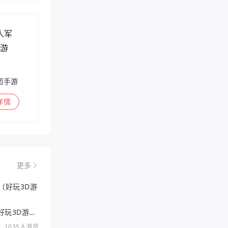
团手游
详情
更多
好玩的3DRPG手游（好玩3D游戏排行）
1035人浏览