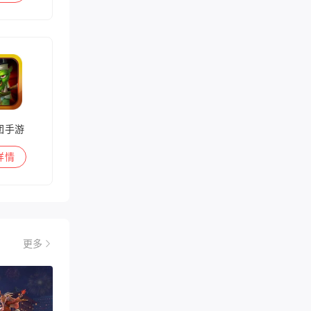
团手游
详情
更多