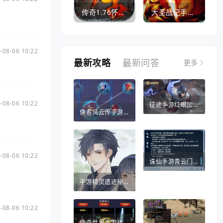
传奇1.76怀旧版打金服
大圣战记手游官方版
-08-06 10:22
最新攻略
最新问答
更多
-08-06 10:22
征途手游红眼加点推荐（征途手游红眼加点推荐攻略）
侠客风云传手游战法（侠客风云传手游战法攻略）
-08-06 10:22
诛仙手游青云门攻略（诛仙手游哪个职业比较适合平民）
手游精灵遗迹秘密宝藏（热血江湖手游秘宝灵符）
-08-06 10:22
传奇世界手游稀世法宝（传奇世界手游法宝醉乾坤葫芦怎么得）