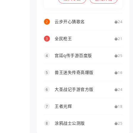
云步开心猜歌名
2
24
全民枪王
3
21
宫廷q传手游百度版
4
25
兽王迷失传奇高爆版
5
16
大圣战记手游官方版
6
24
王者光辉
7
18
涂鸦战士公测版
8
25