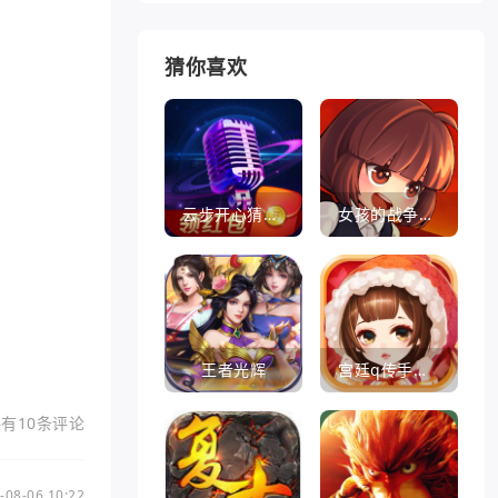
猜你喜欢
云步开心猜歌名
女孩的战争手机版(暂未上线)
王者光辉
宫廷q传手游百度版
有10条评论
-08-06 10:22