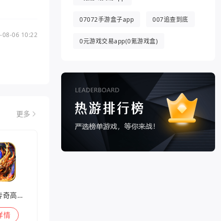
07072手游盒子app
007追查到底
-08-06 10:22
0元游戏交易app(0氪游戏盒)
更多
兽王迷失传奇高爆版
详情