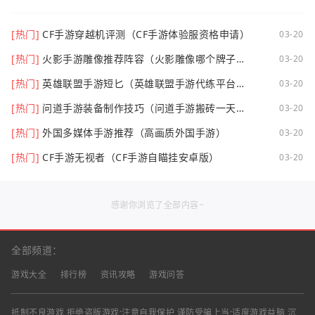
[热门]
CF手游穿越机评测（CF手游体验服资格申请）
03-20
[热门]
火影手游雕像推荐阵容（火影雕像哪个牌子
03-20
好）
[热门]
英雄联盟手游短匕（英雄联盟手游代练平台哪
03-20
个好点）
[热门]
问道手游装备制作技巧（问道手游搬砖一天可
03-20
以挣多少钱）
[热门]
外国多媒体手游推荐（高画质外国手游）
03-20
[热门]
CF手游无视者（CF手游自瞄挂安卓版）
03-20
感谢你浏览了全部内容~
全部频道：
游戏大全
排行榜
资讯攻略
游戏问答
抵制不良游戏,拒绝盗版游戏;注意自我保护,谨防受骗上当;适度游戏益脑,沉