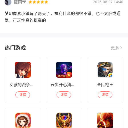
懞同學
2026-08-07 14:40
梦幻像素小镇玩了两天了，福利什么的都很不错。也不太肝或逼
氪，可玩性真的挺高的
热门游戏
更多
女孩的战争手机版(暂未上线)
云步开心猜歌名
全民枪王
详情
详情
详情