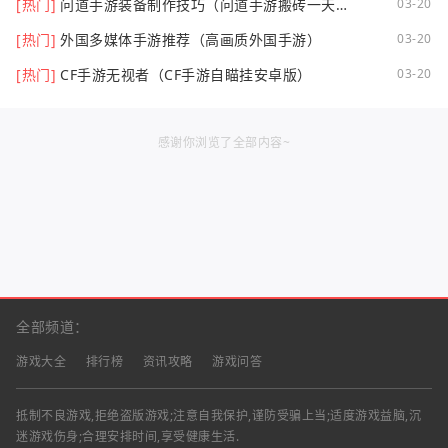
[热门]
问道手游装备制作技巧（问道手游搬砖一天可
03-20
以挣多少钱）
[热门]
外国多媒体手游推荐（高画质外国手游）
03-20
[热门]
CF手游无视者（CF手游自瞄挂安卓版）
03-20
感谢你浏览了全部内容~
全部频道：
游戏大全
排行榜
资讯攻略
游戏问答
抵制不良游戏,拒绝盗版游戏;注意自我保护,谨防受骗上当;适度游戏益脑,沉
迷游戏伤身;合理安排时间,享受健康生活.