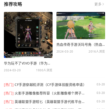
推荐攻略
更多
热血传奇手游沃玛号角（热血传奇沃玛装备隐藏属性）
2024-03-20
2016人浏览
华为玩不了VIVO手游（华为玩不了VIVO手游怎么办）
2024-03-20
1930人浏览
[热门]
CF手游穿越机评测（CF手游体验服资格申请）
03-20
[热门]
火影手游雕像推荐阵容（火影雕像哪个牌子
03-20
好）
[热门]
英雄联盟手游短匕（英雄联盟手游代练平台哪
03-20
个好点）