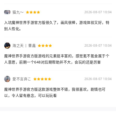
猫九～
2026-08-07 10:04
入坑魔神世界手游官方版很久了，画风很棒，游戏体验又好，特
别人性化。
海之天 | 曹鑫
2026-08-07 10:04
魔神世界手游官方版游戏的元素挺丰富的，感觉氪不氪金属于个
人意愿，前期一个648对后期帮助并不大，会玩的还是厉害
愛不言弃こ
2026-08-07 10:04
魔神世界手游官方版这款游戏整体不错，我很喜欢，剧情也可
以，令人留有悬念，可以玩玩看