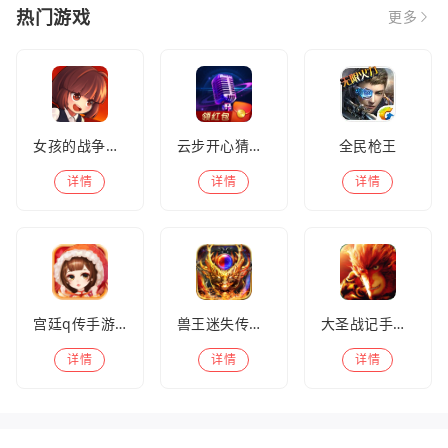
热门游戏
更多
女孩的战争手机版(暂未上线)
云步开心猜歌名
全民枪王
详情
详情
详情
宫廷q传手游百度版
兽王迷失传奇高爆版
大圣战记手游官方版
详情
详情
详情