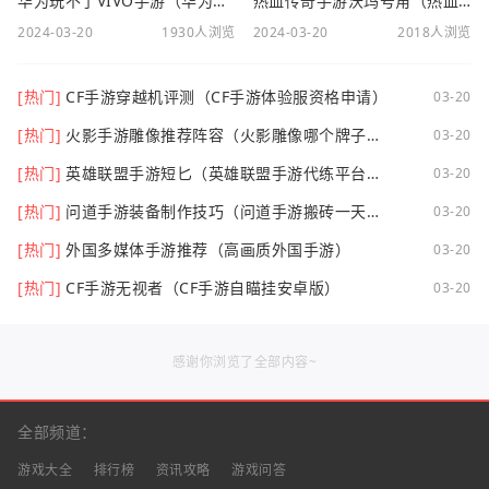
华为玩不了VIVO手游（华为玩不了VIVO手游怎么办）
热血传奇手游沃玛号角（热血传奇沃玛装备隐藏属性）
2024-03-20
1930人浏览
2024-03-20
2018人浏览
[热门]
CF手游穿越机评测（CF手游体验服资格申请）
03-20
[热门]
火影手游雕像推荐阵容（火影雕像哪个牌子
03-20
好）
[热门]
英雄联盟手游短匕（英雄联盟手游代练平台哪
03-20
个好点）
[热门]
问道手游装备制作技巧（问道手游搬砖一天可
03-20
以挣多少钱）
[热门]
外国多媒体手游推荐（高画质外国手游）
03-20
[热门]
CF手游无视者（CF手游自瞄挂安卓版）
03-20
感谢你浏览了全部内容~
全部频道：
游戏大全
排行榜
资讯攻略
游戏问答