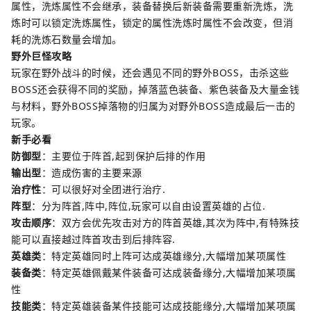
属性，洗炼属性不会继承，装备替换后新装备需要重新洗炼，洗
炼时可以锁定洗炼属性，锁定的属性洗炼时属性不会改变，但消
耗的洗炼石数量会增加。
野外巨怪攻略
玩家在野外战斗的时候，还会遇见不同的野外BOSS，击杀这些
BOSS还会获得不同的奖励，掉落蓝色装备、紫色装备及大量金钱
与材料，野外BOSS掉落物的归属为对野外BOSS造成最后一击的
玩家。
新手必看
防御型
：主要位于阵首,起到保护后排的作用
输出型
：造成伤害的主要来源
治疗性
：可以很好对全团进行治疗.
阵型
：分为阵首,阵中,阵位,玩家可以自由设置英雄的占位.
攻击顺序
：双方会优先攻击对方的阵首英雄,其次为阵中,有特殊技
能可以直接越过阵首攻击到后排阵容.
英雄类
：特定英雄同时上阵可达成英雄缘分,大幅增加某项属性
装备类
：特定英雄佩戴某件装备可达成装备缘分,大幅增加某项属
性
技能类
：特定英雄装备某件技能可达成技能缘分,大幅增加某项属