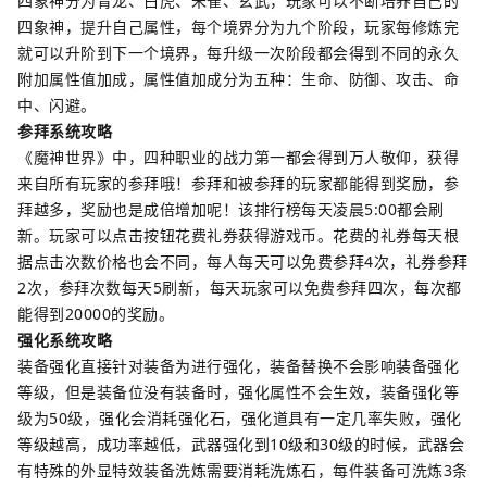
四象神分为青龙、白虎、朱雀、玄武，玩家可以不断培养自己的
四象神，提升自己属性，每个境界分为九个阶段，玩家每修炼完
就可以升阶到下一个境界，每升级一次阶段都会得到不同的永久
附加属性值加成，属性值加成分为五种：生命、防御、攻击、命
中、闪避。
参拜系统攻略
《魔神世界》中，四种职业的战力第一都会得到万人敬仰，获得
来自所有玩家的参拜哦！参拜和被参拜的玩家都能得到奖励，参
拜越多，奖励也是成倍增加呢！该排行榜每天凌晨5:00都会刷
新。玩家可以点击按钮花费礼券获得游戏币。花费的礼券每天根
据点击次数价格也会不同，每人每天可以免费参拜4次，礼券参拜
2次，参拜次数每天5刷新，每天玩家可以免费参拜四次，每次都
能得到20000的奖励。
强化系统攻略
装备强化直接针对装备为进行强化，装备替换不会影响装备强化
等级，但是装备位没有装备时，强化属性不会生效，装备强化等
级为50级，强化会消耗强化石，强化道具有一定几率失败，强化
等级越高，成功率越低，武器强化到10级和30级的时候，武器会
有特殊的外显特效装备洗炼需要消耗洗炼石，每件装备可洗炼3条