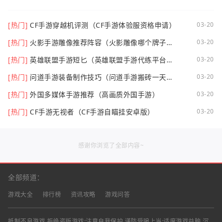
[热门]
CF手游穿越机评测（CF手游体验服资格申请）
03-20
[热门]
火影手游雕像推荐阵容（火影雕像哪个牌子
03-20
好）
[热门]
英雄联盟手游短匕（英雄联盟手游代练平台哪
03-20
个好点）
[热门]
问道手游装备制作技巧（问道手游搬砖一天可
03-20
以挣多少钱）
[热门]
外国多媒体手游推荐（高画质外国手游）
03-20
[热门]
CF手游无视者（CF手游自瞄挂安卓版）
03-20
感谢你浏览了全部内容~
全部频道：
游戏大全
排行榜
资讯攻略
游戏问答
抵制不良游戏,拒绝盗版游戏;注意自我保护,谨防受骗上当;适度游戏益脑,沉