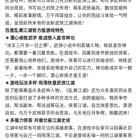
在游戏中，玩家可以体验刀光剑影的武侠江湖，和众多武林高手
同台竞技，书写自己的侠之传奇！萌系武侠画风、酷炫技能特
效、精彩故事剧情、万千阵容组合，让你的而战斗体验一气呵
成，呈现前所未有的全新武侠江湖体验！
百度乱煮江湖官方版游戏特色
★潜心修炼武学 练成惊人盖世神功
“冰冻三尺非一日之寒”，武侠小说中的英雄人物，练就盖世神
功，都需要一番沉着苦练。在游戏中，招募到身怀绝技的侠客，
还需要用心培养他们。游戏中，侠客可以进行突破进阶、修炼武
学、装备培养、坐骑系统等提升自己的实力，神功练成并非一朝
一夕，一步一个脚印，潜心修炼才是王道！
★游戏玩法多样 闯荡快意武侠江湖
除了能够邂逅众多武林人物，《乱煮江湖》还为众多喜欢同台竞
技的玩家打造了多种多样的交流方式，如跨服组队、物资争夺
战、帮派副本、帮派战等玩法，侠客江湖，自当快意恩仇，潇洒
自如，与万千武林高手同台竞技，与天地日月争辉，制霸武林！
★多强力侠客 共谱壮丽江湖史诗
江湖中经常有可歌可泣的英雄故事，在游戏中玩家可以招募近百
位侠客与自己一同闯荡江湖，不论是曾经名噪一时的江湖豪客燕