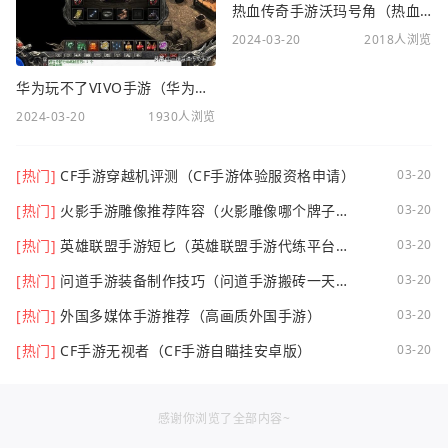
热血传奇手游沃玛号角（热血传奇沃玛装备隐藏属性）
2024-03-20
2018人浏览
华为玩不了VIVO手游（华为玩不了VIVO手游怎么办）
2024-03-20
1930人浏览
[热门]
CF手游穿越机评测（CF手游体验服资格申请）
03-20
[热门]
火影手游雕像推荐阵容（火影雕像哪个牌子
03-20
好）
[热门]
英雄联盟手游短匕（英雄联盟手游代练平台哪
03-20
个好点）
[热门]
问道手游装备制作技巧（问道手游搬砖一天可
03-20
以挣多少钱）
[热门]
外国多媒体手游推荐（高画质外国手游）
03-20
[热门]
CF手游无视者（CF手游自瞄挂安卓版）
03-20
感谢你浏览了全部内容~