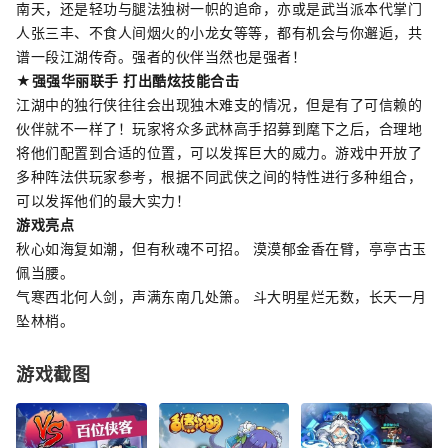
南天，还是轻功与腿法独树一帜的追命，亦或是武当派本代掌门
人张三丰、不食人间烟火的小龙女等等，都有机会与你邂逅，共
谱一段江湖传奇。强者的伙伴当然也是强者！
★强强华丽联手 打出酷炫技能合击
江湖中的独行侠往往会出现独木难支的情况，但是有了可信赖的
伙伴就不一样了！玩家将众多武林高手招募到麾下之后，合理地
将他们配置到合适的位置，可以发挥巨大的威力。游戏中开放了
多种阵法供玩家参考，根据不同武侠之间的特性进行多种组合，
可以发挥他们的最大实力！
游戏亮点
秋心如海复如潮，但有秋魂不可招。 漠漠郁金香在臂，亭亭古玉
佩当腰。
气寒西北何人剑，声满东南几处箫。 斗大明星烂无数，长天一月
坠林梢。
游戏截图