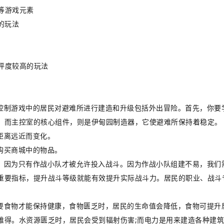
等游戏元素
的玩法
评度较高的玩法
控制游戏中的居民对避难所进行建造和升级包括外出冒险。首先，你要
。而主控室的核心组件，则是伊甸园制造器，它使避难所保持着稳定。
距离远近而变化。
购买商城中的物品。
，因为只有作战小队才被允许投入战斗。因为作战小队组建不易，我们
重要指标，提升战斗等级就能有效提升实际战斗力。居民的职业、战斗
要食物才能保持健康，食物匮乏时，居民的生命值会降低，食物可提升居
难得。水资源匮乏时，居民会受到辐射伤害;而电力是用来建造各种建