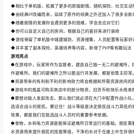
◆相比于单机版，拓展了更多的原版剧情、随机探险、社交互动
◆由经典IP改编而来，延续了原作的经典之外还加入了很多全新
◆随着剧情的发展你会遇到更多的困难，学会去应对它们
◆你可以自定义自己的房间，根据自己的喜好来进行装修
◆游戏保留了单机版中城建城防、资源搜集、人员配置等玩家好
◆并丰富了副本探险、英雄培养等内容，新增了PVP等有趣玩法
游戏亮点
●在游戏中，玩家将作为监督者，建造自己独一无二的避难所，
作避难所。我们的避难所之所以能运行并发展，都是依靠主控室
●资源带来的有利和不利的影响效力将会根据和所需资源房间的
●游戏中的瓶盖可购买商店中的部分物资，旧货币和快乐水用来
●要想对敌人发起攻击，那么我们就必须在大门中配置作战小队
选适合战斗的居民。要记住！战斗等级是决定居民战斗力高低的
效果，都是我们在挑选战斗人员时的重要参考依据。
●食物，水和电力资源是能保证避难所日常运行的基础。居民需
水资源用来提升居民的技能等级，干净的水对于在废土中生存很