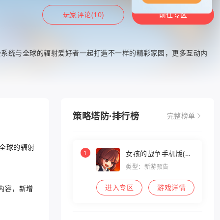
玩家评论(10)
前往专区
公会系统与全球的辐射爱好者一起打造不一样的精彩家园，更多互动内
策略塔防·排行榜
完整榜单
全球的辐射
1
女孩的战争手机版(暂
未上线)
类型：新游预告
进入专区
游戏详情
内容，新增