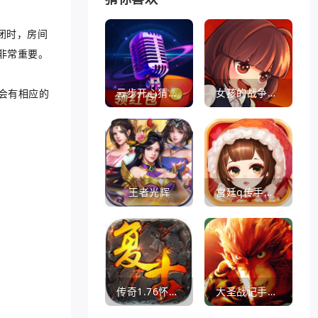
闭时，房间
非常重要。
云步开心猜歌名
女孩的战争手机版(暂未上线)
会有相应的
王者光辉
宫廷q传手游百度版
传奇1.76怀旧版打金服
大圣战记手游官方版