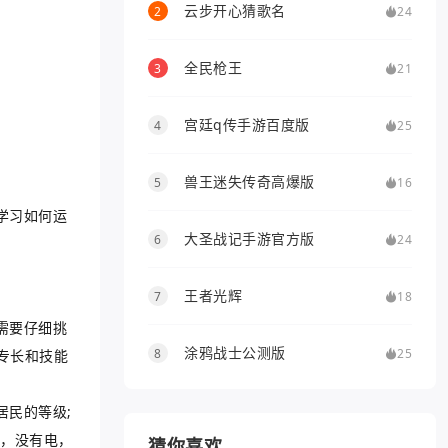
云步开心猜歌名
2
24
全民枪王
3
21
宫廷q传手游百度版
4
25
兽王迷失传奇高爆版
5
16
学习如何运
大圣战记手游官方版
6
24
王者光辉
7
18
需要仔细挑
涂鸦战士公测版
8
25
专长和技能
民的等级;
筑，没有电，
猜你喜欢