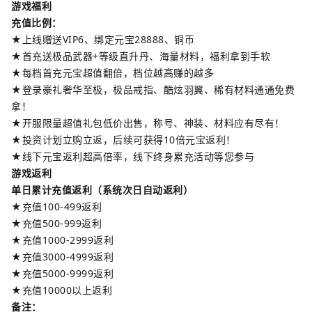
游戏福利
充值比例：
★上线赠送VIP6、绑定元宝28888、铜币
★首充送极品武器+等级直升丹、海量材料，福利拿到手软
★每档首充元宝超值翻倍，档位越高赚的越多
★登录豪礼奢华至极，极品戒指、酷炫羽翼、稀有材料通通免费
拿！
★开服限量超值礼包低价出售，称号、神装、材料应有尽有！
★投资计划立购立返，后续可获得10倍元宝返利！
★线下元宝返利超高倍率，线下终身累充活动等您参与
游戏返利
单日累计充值返利（系统次日自动返利）
★充值100-499返利
★充值500-999返利
★充值1000-2999返利
★充值3000-4999返利
★充值5000-9999返利
★充值10000以上返利
备注：