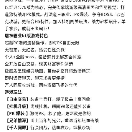
两秒下载，一手拿沙！匠心打造MMOARPG竖版手游《屠神》，
以经典1.76版为核心，完美传承端游级高清画面和华丽视觉，打
造独特战斗PK模式。战法道三职业、PK爆装、争夺BOSS、沙巴
克攻城，更结合H5特性，加入挂机闯关玩法，战力轻松飙升，单
手拿沙，成就王者霸业！
屠神霸业bt版游戏特色
超越PC端的流畅操作，即时PK自由无限
无锁定，无红名，感受任性杀戮
个人+全服boss，装备道具无绑定全掉落
全开放自由交易，现实财富等你创造
级画质呈现经典地图，带你身临其境激情畅玩
即时语音聊天，聊天求援更便捷
万人同屏攻城战，回味激情飞扬的年代
游戏玩法
【自由交易】
装备全靠打，爆了极品土豪回收
【挂机升级】
离线挂机，瞬间99级还能挂装备
【PK 爆装 】
激情PK，秒了他，屠龙就是你的
【兄弟情深】
叫上当年的兄弟，重温当年热血奋战
【千人同屏】
行会团战，热血攻沙，纵横沙场