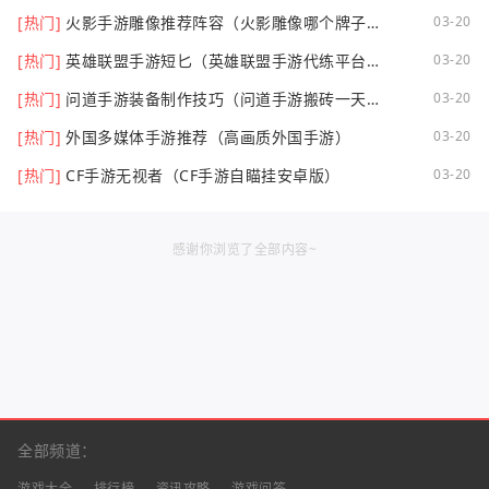
[热门]
火影手游雕像推荐阵容（火影雕像哪个牌子
03-20
好）
[热门]
英雄联盟手游短匕（英雄联盟手游代练平台哪
03-20
个好点）
[热门]
问道手游装备制作技巧（问道手游搬砖一天可
03-20
以挣多少钱）
[热门]
外国多媒体手游推荐（高画质外国手游）
03-20
[热门]
CF手游无视者（CF手游自瞄挂安卓版）
03-20
感谢你浏览了全部内容~
全部频道：
游戏大全
排行榜
资讯攻略
游戏问答