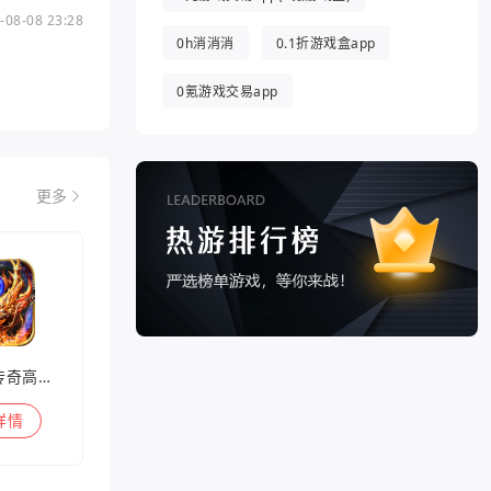
-08-08 23:28
0h消消消
0.1折游戏盒app
0氪游戏交易app
更多
兽王迷失传奇高爆版
详情