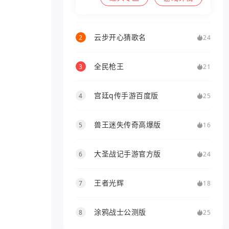
云步开心猜歌名
2
24
全民枪王
3
21
宫廷q传手游百度版
4
25
兽王迷失传奇高爆版
5
16
大圣战记手游官方版
6
24
王者光辉
7
18
涂鸦战士公测版
8
25