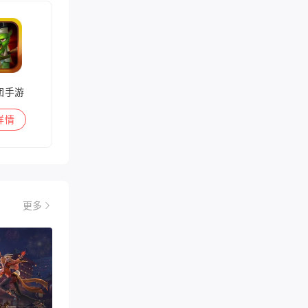
团手游
详情
更多