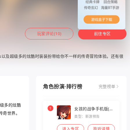
玩家评论(10)
前往专区
s以及超级多的炫酷时装装扮带给你不一样的传奇冒险体验。还有很
角色扮演·排行榜
完整榜单
超级多的炫酷
1
女孩的战争手机版(暂
传奇世界。
未上线)
类型：新游预告
进入专区
游戏详情