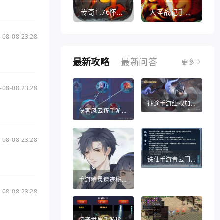
传奇1.76怀旧版打金服
大圣战记手游官方版
-08-08 23:28
最新攻略
最新问答
更多
-08-08 23:28
征途手游红眼加点推荐（征途手游红眼加点推荐攻略）
侠客风云传手游战法（侠客风云传手游战法攻略）
-08-08 23:28
诛仙手游青云门攻略（诛仙手游哪个职业比较适合平民）
手游精灵遗迹秘密宝藏（热血江湖手游秘宝灵符）
-08-08 23:28
传奇世界手游稀世法宝（传奇世界手游法宝醉乾坤葫芦怎么得）