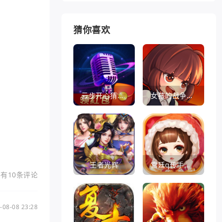
猜你喜欢
云步开心猜歌名
女孩的战争手机版(暂未上线)
王者光辉
宫廷q传手游百度版
有10条评论
-08-08 23:28