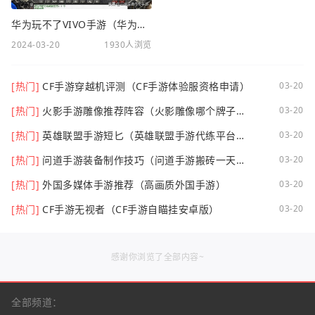
华为玩不了VIVO手游（华为玩不了VIVO手游怎么办）
2024-03-20
1930人浏览
[热门]
CF手游穿越机评测（CF手游体验服资格申请）
03-20
[热门]
火影手游雕像推荐阵容（火影雕像哪个牌子
03-20
好）
[热门]
英雄联盟手游短匕（英雄联盟手游代练平台哪
03-20
个好点）
[热门]
问道手游装备制作技巧（问道手游搬砖一天可
03-20
以挣多少钱）
[热门]
外国多媒体手游推荐（高画质外国手游）
03-20
[热门]
CF手游无视者（CF手游自瞄挂安卓版）
03-20
感谢你浏览了全部内容~
全部频道：