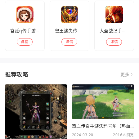
宫廷q传手游百度版
兽王迷失传奇高爆版
大圣战记手游官方版
详情
详情
详情
推荐攻略
更多
热血传奇手游沃玛号角（热血传奇沃玛装备隐藏属性）
2024-03-20
2016人浏览