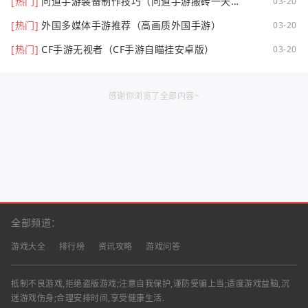
[热门]
问道手游装备制作技巧（问道手游搬砖一天可
03-20
以挣多少钱）
[热门]
外国多媒体手游推荐（高画质外国手游）
03-20
[热门]
CF手游无视者（CF手游自瞄挂安卓版）
03-20
感谢你浏览了全部内容~
全部频道：
游戏大全
排行榜
资讯攻略
游戏问答
抵制不良游戏,拒绝盗版游戏;注意自我保护,谨防受骗上当;适度游戏益脑,沉
迷游戏伤身;合理安排时间,享受健康生活.