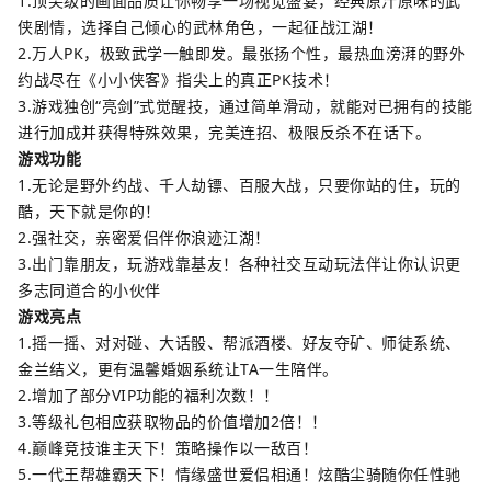
1.顶尖级的画面品质让你畅享一场视觉盛宴，经典原汁原味的武
侠剧情，选择自己倾心的武林角色，一起征战江湖！
2.万人PK，极致武学一触即发。最张扬个性，最热血滂湃的野外
约战尽在《小小侠客》指尖上的真正PK技术！
3.游戏独创“亮剑”式觉醒技，通过简单滑动，就能对已拥有的技能
进行加成并获得特殊效果，完美连招、极限反杀不在话下。
游戏功能
1.无论是野外约战、千人劫镖、百服大战，只要你站的住，玩的
酷，天下就是你的！
2.强社交，亲密爱侣伴你浪迹江湖！
3.出门靠朋友，玩游戏靠基友！各种社交互动玩法伴让你认识更
多志同道合的小伙伴
游戏亮点
1.摇一摇、对对碰、大话骰、帮派酒楼、好友夺矿、师徒系统、
金兰结义，更有温馨婚姻系统让TA一生陪伴。
2.增加了部分VIP功能的福利次数！！
3.等级礼包相应获取物品的价值增加2倍！！
4.巅峰竞技谁主天下！策略操作以一敌百！
5.一代王帮雄霸天下！情缘盛世爱侣相通！炫酷尘骑随你任性驰