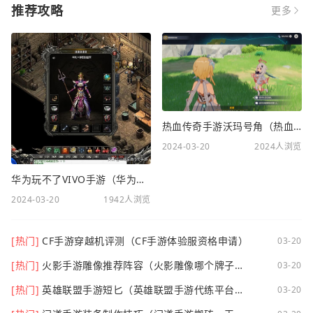
推荐攻略
更多
热血传奇手游沃玛号角（热血传奇沃玛装备隐藏属性）
2024-03-20
2024人浏览
华为玩不了VIVO手游（华为玩不了VIVO手游怎么办）
2024-03-20
1942人浏览
[热门]
CF手游穿越机评测（CF手游体验服资格申请）
03-20
[热门]
火影手游雕像推荐阵容（火影雕像哪个牌子
03-20
好）
[热门]
英雄联盟手游短匕（英雄联盟手游代练平台哪
03-20
个好点）