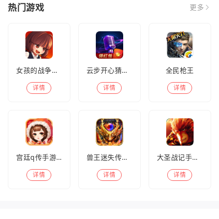
热门游戏
更多
女孩的战争手机版(暂未上线)
云步开心猜歌名
全民枪王
详情
详情
详情
宫廷q传手游百度版
兽王迷失传奇高爆版
大圣战记手游官方版
详情
详情
详情