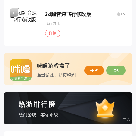
3d超音速飞行修改版
15
飞行射击
详情