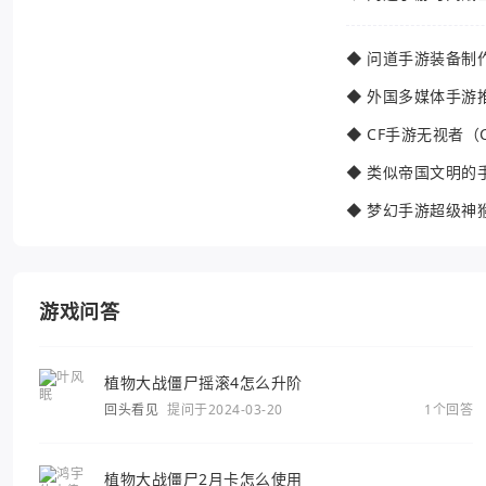
◆
问道手游装备制
◆
外国多媒体手游
◆
CF手游无视者（
◆
类似帝国文明的
◆
梦幻手游超级神
游戏问答
植物大战僵尸摇滚4怎么升阶
回头看见
提问于2024-03-20
1个回答
植物大战僵尸2月卡怎么使用