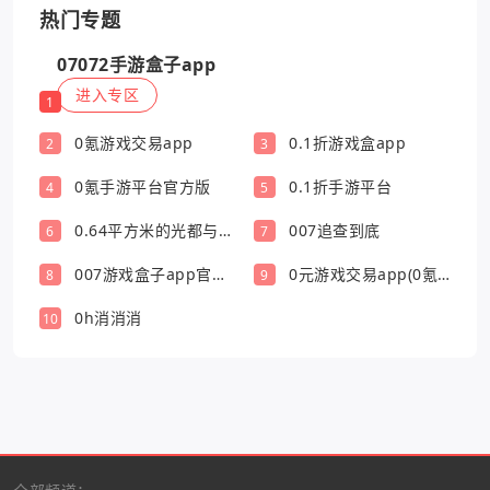
热门专题
07072手游盒子app
进入专区
1
0氪游戏交易app
0.1折游戏盒app
2
3
0氪手游平台官方版
0.1折手游平台
4
5
0.64平方米的光都与你
007追查到底
6
7
有关
007游戏盒子app官方
0元游戏交易app(0氪
8
9
版
游戏盒)
0h消消消
10