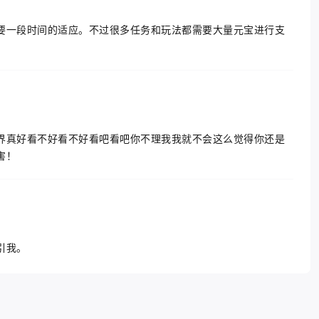
要一段时间的适应。不过很多任务和玩法都需要大量元宝进行支
界真好看不好看不好看吧看吧你不理我我就不会这么觉得你还是
害！
引我。