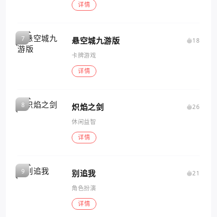
详情
悬空城九游版
18
卡牌游戏
详情
炽焰之剑
26
休闲益智
详情
别追我
21
角色扮演
详情