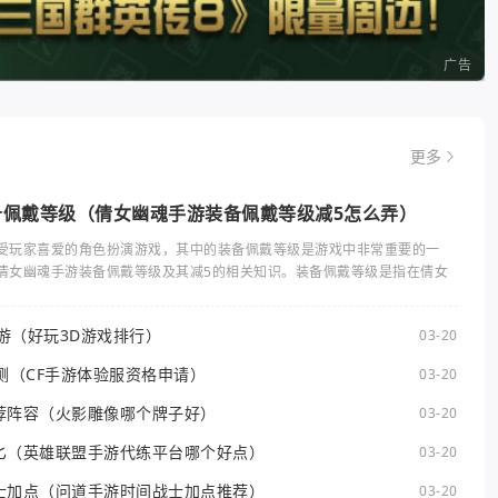
广告
更多
备佩戴等级（倩女幽魂手游装备佩戴等级减5怎么弄）
受玩家喜爱的角色扮演游戏，其中的装备佩戴等级是游戏中非常重要的一
倩女幽魂手游装备佩戴等级及其减5的相关知识。装备佩戴等级是指在倩女
手游（好玩3D游戏排行）
03-20
测（CF手游体验服资格申请）
03-20
荐阵容（火影雕像哪个牌子好）
03-20
匕（英雄联盟手游代练平台哪个好点）
03-20
士加点（问道手游时间战士加点推荐）
03-20