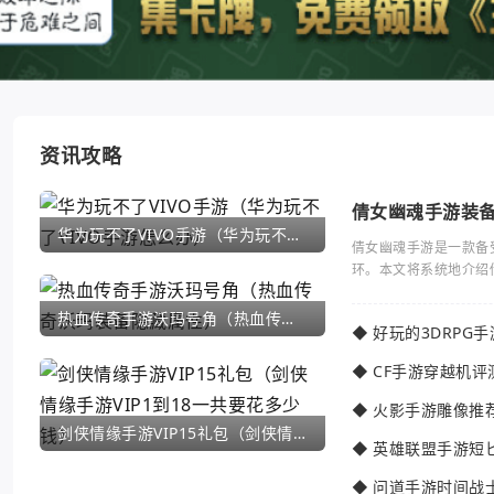
资讯攻略
倩女幽魂手游装
华为玩不了VIVO手游（华为玩不了VIVO手游怎么办）
倩女幽魂手游是一款备
环。本文将系统地介绍
热血传奇手游沃玛号角（热血传奇沃玛装备隐藏属性）
◆
好玩的3DRPG
◆
CF手游穿越机评
◆
火影手游雕像推
剑侠情缘手游VIP15礼包（剑侠情缘手游VIP1到18一共要花多少钱）
◆
英雄联盟手游短
◆
问道手游时间战