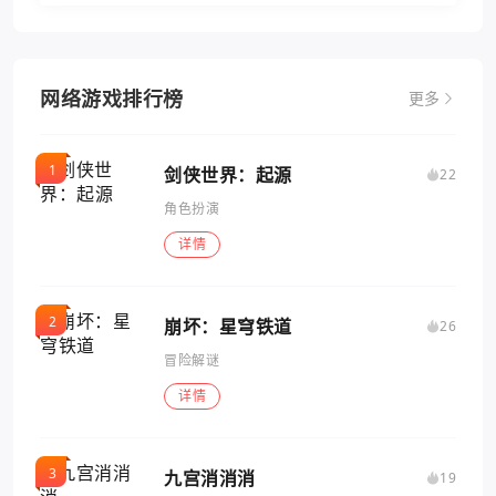
网络游戏排行榜
更多
剑侠世界：起源
22
角色扮演
详情
崩坏：星穹铁道
26
冒险解谜
详情
九宫消消消
19