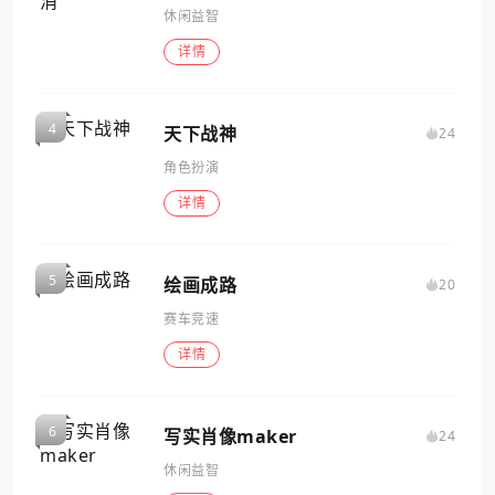
休闲益智
详情
天下战神
24
角色扮演
详情
绘画成路
20
赛车竞速
详情
写实肖像maker
24
休闲益智