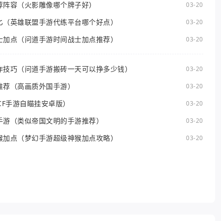
荐阵容（火影雕像哪个牌子好）
03-20
匕（英雄联盟手游代练平台哪个好点）
03-20
士加点（问道手游时间战士加点推荐）
03-20
作技巧（问道手游搬砖一天可以挣多少钱）
03-20
推荐（高画质外国手游）
03-20
CF手游自瞄挂安卓版）
03-20
手游（类似帝国文明的手游推荐）
03-20
猴加点（梦幻手游超级神猴加点攻略）
03-20