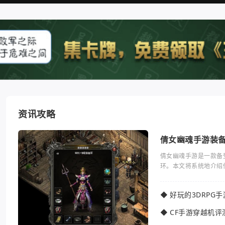
资讯攻略
倩女幽魂手游装
倩女幽魂手游是一款备
环。本文将系统地介绍
◆
好玩的3DRPG
◆
CF手游穿越机评