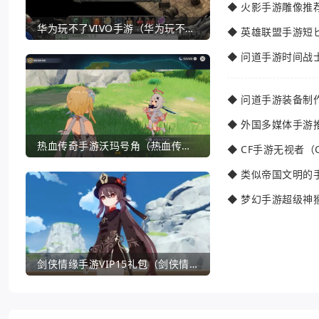
◆
火影手游雕像推
华为玩不了VIVO手游（华为玩不了VIVO手游怎么办）
◆
英雄联盟手游短
◆
问道手游时间战
◆
问道手游装备制
◆
外国多媒体手游
热血传奇手游沃玛号角（热血传奇沃玛装备隐藏属性）
◆
CF手游无视者（
◆
类似帝国文明的
◆
梦幻手游超级神
剑侠情缘手游VIP15礼包（剑侠情缘手游VIP1到18一共要花多少钱）