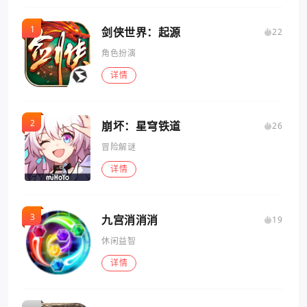
剑侠世界：起源
22
角色扮演
详情
崩坏：星穹铁道
26
冒险解谜
详情
九宫消消消
19
休闲益智
详情