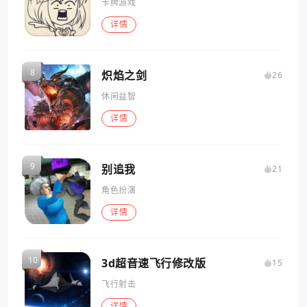
卡牌游戏
详情
炽焰之剑
26
休闲益智
详情
别追我
21
角色扮演
详情
3d超音速飞行修改版
15
飞行射击
详情