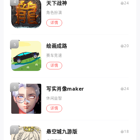
天下战神
24
角色扮演
详情
绘画成路
20
赛车竞速
详情
写实肖像maker
24
休闲益智
详情
悬空城九游版
18