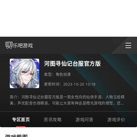
河图寻仙记台服官方版
类型：
角色扮演
更新时间：2023-10-20 10:18
简介：河图寻仙记台服官方版是一款女性向的仙侠手游，人物立绘精
美，声优配音也很精良，可能让大家有种这是橙光游戏的错觉，还有
换装、触摸等交互玩法，剧情也比较有意思，感兴趣的朋友赶快
专区首页
资讯攻略
游戏问答
游戏评价