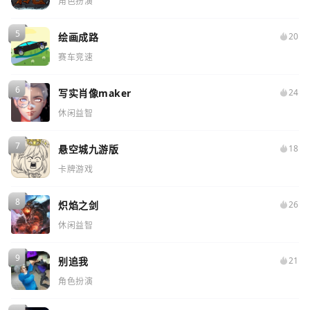
角色扮演
绘画成路
20
赛车竞速
写实肖像maker
24
休闲益智
悬空城九游版
18
卡牌游戏
炽焰之剑
26
休闲益智
别追我
21
角色扮演