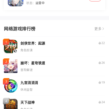
状态：
运营中
网络游戏排行榜
更多
剑侠世界：起源
22
角色扮演
崩坏：星穹铁道
26
冒险解谜
九宫消消消
19
休闲益智
天下战神
24