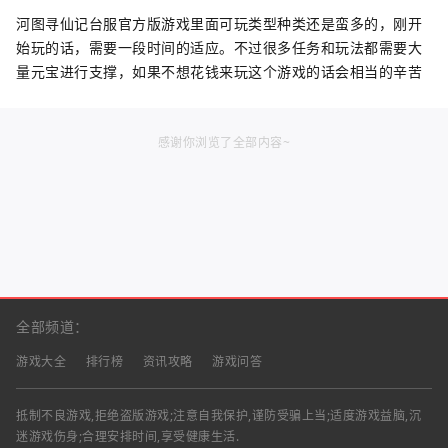
河图寻仙记台服官方版游戏里面可玩类型种类还是蛮多的，刚开
始玩的话，需要一段时间的适应。不过很多任务和玩法都需要大
量元宝进行支撑，如果不想花钱来玩这个游戏的话会相当的辛苦
感谢你浏览了全部内容~
全部频道：
游戏大全
排行榜
资讯攻略
游戏问答
抵制不良游戏,拒绝盗版游戏;注意自我保护,谨防受骗上当;适度游戏益脑,沉
迷游戏伤身;合理安排时间,享受健康生活.