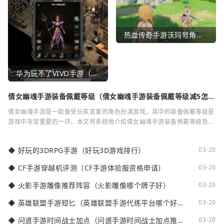
热血传奇手游沃玛号角（热血传奇沃玛装备隐藏属性）
华为玩不了VIVO手游（华为玩不了VIVO手游怎么办）
倩女幽魂手游装备佩戴等级（倩女幽魂手游装备佩戴等级减5怎么
弄）
倩女幽魂手游是一款备受玩家喜爱的角色扮演游戏，其中的装备佩戴等级是
游戏中非常重要的一环。本文将系统地介绍倩女幽魂手游装备佩戴等级及其
减5的相关知识。装备佩戴等级是指在倩女
◆
好玩的3DRPG手游（好玩3D游戏排行）
03-20
◆
CF手游穿越机评测（CF手游体验服资格申请）
03-20
◆
火影手游雕像推荐阵容（火影雕像哪个牌子好）
03-20
◆
英雄联盟手游短匕（英雄联盟手游代练平台哪个好
03-20
点）
◆
问道手游时间战士加点（问道手游时间战士加点推
03-20