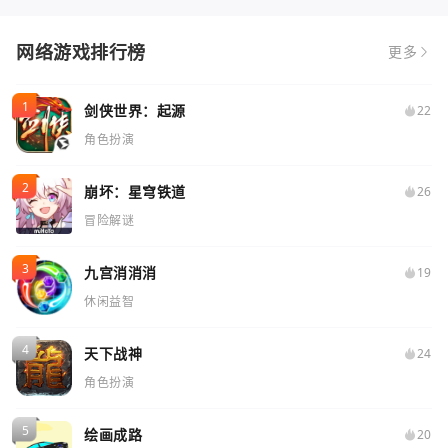
网络游戏排行榜
更多
剑侠世界：起源
22
角色扮演
崩坏：星穹铁道
26
冒险解谜
九宫消消消
19
休闲益智
天下战神
24
角色扮演
绘画成路
20