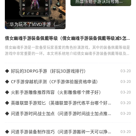
热血传奇手游沃玛号角（热血传奇沃玛装备隐藏属性）
华为玩不了VIVO手游（华为玩不了VIVO手游怎么办）
倩女幽魂手游装备佩戴等级（倩女幽魂手游装备佩戴等级减5怎么
弄）
倩女幽魂手游是一款备受玩家喜爱的角色扮演游戏，其中的装备佩戴等级是
游戏中非常重要的一环。本文将系统地介绍倩女幽魂手游装备佩戴等级及其
减5的相关知识。装备佩戴等级是指在倩女
◆
好玩的3DRPG手游（好玩3D游戏排行）
03-20
◆
CF手游穿越机评测（CF手游体验服资格申请）
03-20
◆
火影手游雕像推荐阵容（火影雕像哪个牌子好）
03-20
◆
英雄联盟手游短匕（英雄联盟手游代练平台哪个好
03-20
点）
◆
问道手游时间战士加点（问道手游时间战士加点推
03-20
荐）
◆
问道手游装备制作技巧（问道手游搬砖一天可以挣多
03-20