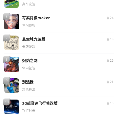
赛车竞速
写实肖像maker
24
休闲益智
悬空城九游版
18
卡牌游戏
炽焰之剑
26
休闲益智
别追我
21
角色扮演
3d超音速飞行修改版
15
飞行射击