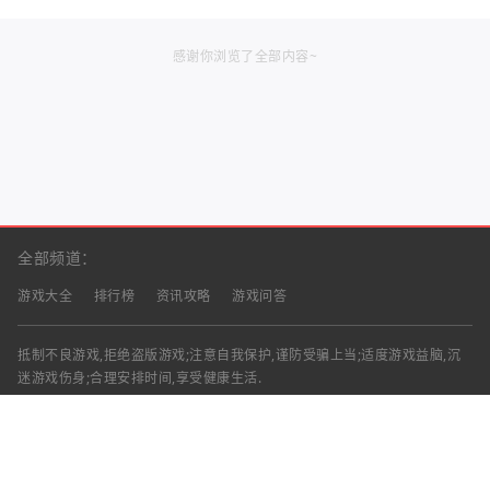
感谢你浏览了全部内容~
全部频道：
游戏大全
排行榜
资讯攻略
游戏问答
抵制不良游戏,拒绝盗版游戏;注意自我保护,谨防受骗上当;适度游戏益脑,沉
迷游戏伤身;合理安排时间,享受健康生活.
声明：部分资讯文章来自互联网，对本站有任何建议、意见或投诉，请与本
站联系
工作时间：9:00-18:00（周一至周五）
联系邮箱：