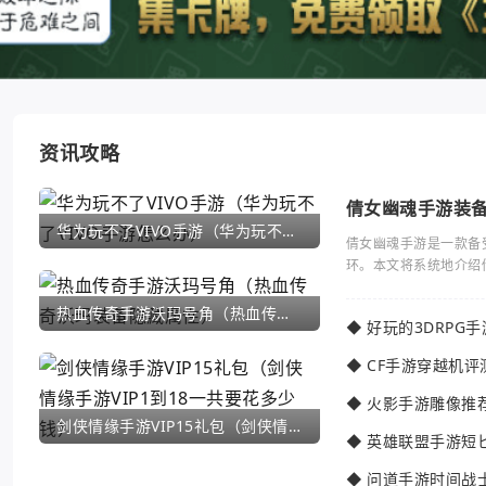
资讯攻略
倩女幽魂手游装
华为玩不了VIVO手游（华为玩不了VIVO手游怎么办）
倩女幽魂手游是一款备
环。本文将系统地介绍
热血传奇手游沃玛号角（热血传奇沃玛装备隐藏属性）
◆
好玩的3DRPG
◆
CF手游穿越机评
◆
火影手游雕像推
剑侠情缘手游VIP15礼包（剑侠情缘手游VIP1到18一共要花多少钱）
◆
英雄联盟手游短
◆
问道手游时间战