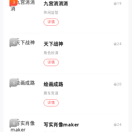
九宫消消消
19
休闲益智
详情
天下战神
24
角色扮演
详情
绘画成路
20
赛车竞速
详情
写实肖像maker
24