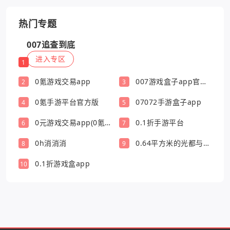
热门专题
007追查到底
进入专区
1
0氪游戏交易app
007游戏盒子app官方
2
3
版
0氪手游平台官方版
07072手游盒子app
4
5
0元游戏交易app(0氪
0.1折手游平台
6
7
游戏盒)
0h消消消
0.64平方米的光都与你
8
9
有关
0.1折游戏盒app
10