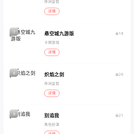
休闲益智
详情
悬空城九游版
18
卡牌游戏
详情
炽焰之剑
26
休闲益智
详情
别追我
21
角色扮演