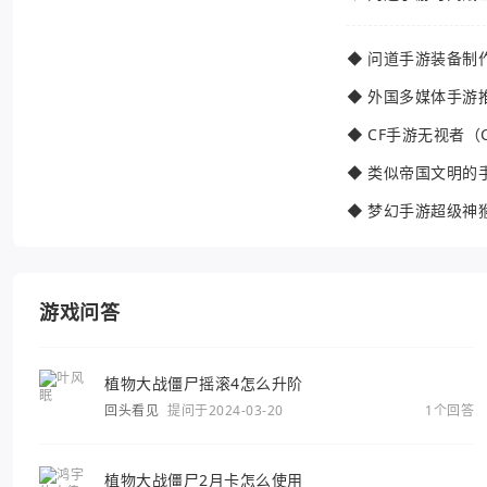
◆
问道手游装备制
◆
外国多媒体手游
◆
CF手游无视者（
◆
类似帝国文明的
◆
梦幻手游超级神
游戏问答
植物大战僵尸摇滚4怎么升阶
回头看见
提问于2024-03-20
1个回答
植物大战僵尸2月卡怎么使用