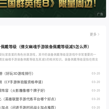
广告
更多
备佩戴等级（倩女幽魂手游装备佩戴等级减5怎么弄）
受玩家喜爱的角色扮演游戏，其中的装备佩戴等级是游戏中非常重要的一
倩女幽魂手游装备佩戴等级及其减5的相关知识。装备佩戴等级是指在倩女
手游（好玩3D游戏排行）
03-20
测（CF手游体验服资格申请）
03-20
荐阵容（火影雕像哪个牌子好）
03-20
匕（英雄联盟手游代练平台哪个好点）
03-20
士加点（问道手游时间战士加点推荐）
03-20