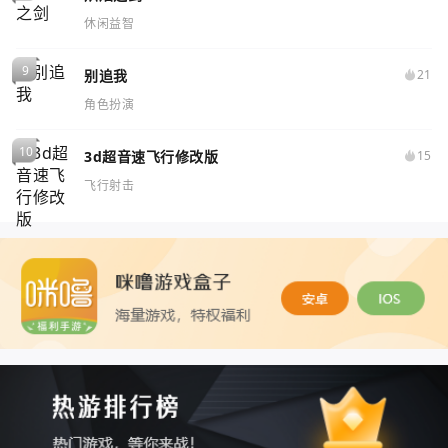
休闲益智
别追我
21
角色扮演
3d超音速飞行修改版
15
飞行射击