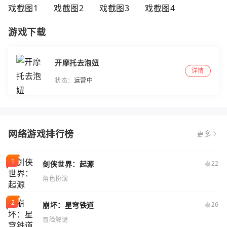
游戏下载
开摩托去泡妞
详情
状态：
运营中
网络游戏排行榜
更多
剑侠世界：起源
22
角色扮演
崩坏：星穹铁道
26
冒险解谜