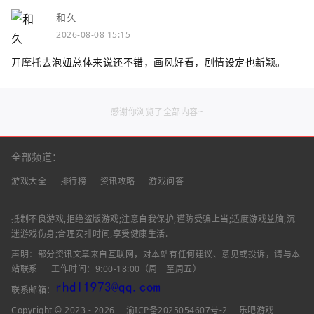
和久
2026-08-08 15:15
开摩托去泡妞总体来说还不错，画风好看，剧情设定也新颖。
感谢你浏览了全部内容~
全部频道：
游戏大全
排行榜
资讯攻略
游戏问答
抵制不良游戏,拒绝盗版游戏;注意自我保护,谨防受骗上当;适度游戏益脑,沉
迷游戏伤身;合理安排时间,享受健康生活.
声明：部分资讯文章来自互联网，对本站有任何建议、意见或投诉，请与本
站联系
工作时间：9:00-18:00（周一至周五）
联系邮箱：
Copyright © 2023 - 2026
渝ICP备2025054607号-2
乐吧游戏