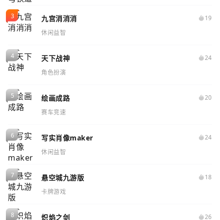
九宫消消消
19
休闲益智
天下战神
24
角色扮演
绘画成路
20
赛车竞速
写实肖像maker
24
休闲益智
悬空城九游版
18
卡牌游戏
炽焰之剑
26