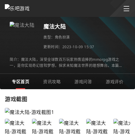
魔法大陆
类型：
角色扮演
更新时间：2023-10-09 15:37
简介：魔法大陆，深受全球数百万玩家热情追捧的mmorpg游戏之
一，是你实现奇幻冒险梦想，探求未知魔法世界的理想舞台。本篇游
戏介绍将对穿越到魔法大陆世界的丰富冒险体验，角色扮演升级的激
动
专区首页
资讯攻略
游戏问答
游戏评价
游戏截图