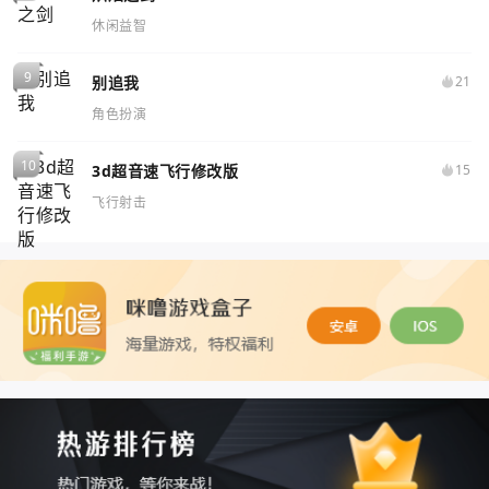
休闲益智
别追我
21
角色扮演
3d超音速飞行修改版
15
飞行射击