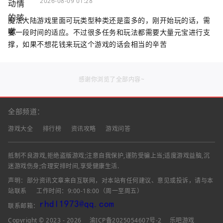
2026-08-09 01:28
魔法大陆游戏里面可玩类型种类还是蛮多的，刚开始玩的话，需
要一段时间的适应。不过很多任务和玩法都需要大量元宝进行支
撑，如果不想花钱来玩这个游戏的话会相当的辛苦
感谢你浏览了全部内容~
全部频道：
游戏大全
排行榜
资讯攻略
游戏问答
抵制不良游戏,拒绝盗版游戏;注意自我保护,谨防受骗上当;适度游戏益脑,沉
迷游戏伤身;合理安排时间,享受健康生活.
声明：部分资讯文章来自互联网，对本站有任何建议、意见或投诉，请与本
站联系
工作时间：9:00-18:00（周一至周五）
联系邮箱：
Copyright © 2023 - 2026
渝ICP备2025054607号-2
乐吧游戏