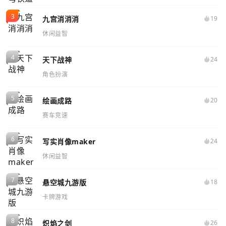
九宫消消消
19
休闲益智
天下战神
24
角色扮演
绘画成路
20
赛车竞速
写实肖像maker
24
休闲益智
悬空城九游版
18
卡牌游戏
炽焰之剑
26