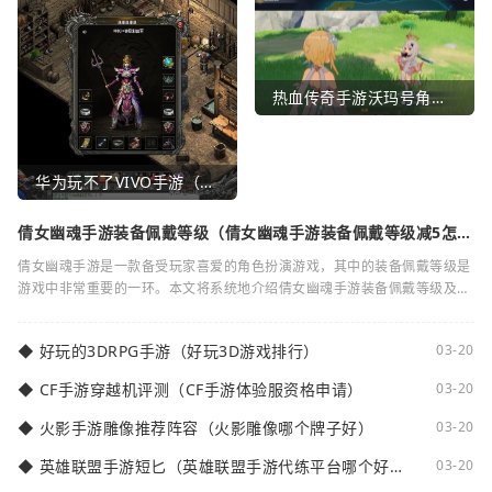
热血传奇手游沃玛号角（热血传奇沃玛装备隐藏属性）
华为玩不了VIVO手游（华为玩不了VIVO手游怎么办）
倩女幽魂手游装备佩戴等级（倩女幽魂手游装备佩戴等级减5怎么
弄）
倩女幽魂手游是一款备受玩家喜爱的角色扮演游戏，其中的装备佩戴等级是
游戏中非常重要的一环。本文将系统地介绍倩女幽魂手游装备佩戴等级及其
减5的相关知识。装备佩戴等级是指在倩女
◆
好玩的3DRPG手游（好玩3D游戏排行）
03-20
◆
CF手游穿越机评测（CF手游体验服资格申请）
03-20
◆
火影手游雕像推荐阵容（火影雕像哪个牌子好）
03-20
◆
英雄联盟手游短匕（英雄联盟手游代练平台哪个好
03-20
点）