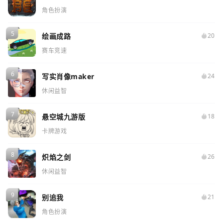
角色扮演
绘画成路
20
赛车竞速
写实肖像maker
24
休闲益智
悬空城九游版
18
卡牌游戏
炽焰之剑
26
休闲益智
别追我
21
角色扮演