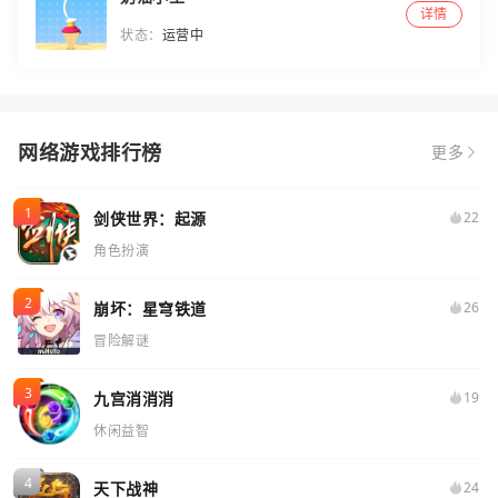
详情
状态：
运营中
网络游戏排行榜
更多
剑侠世界：起源
22
角色扮演
崩坏：星穹铁道
26
冒险解谜
九宫消消消
19
休闲益智
天下战神
24