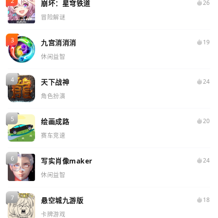
崩坏：星穹铁道
26
冒险解谜
九宫消消消
19
休闲益智
天下战神
24
角色扮演
绘画成路
20
赛车竞速
写实肖像maker
24
休闲益智
悬空城九游版
18
卡牌游戏