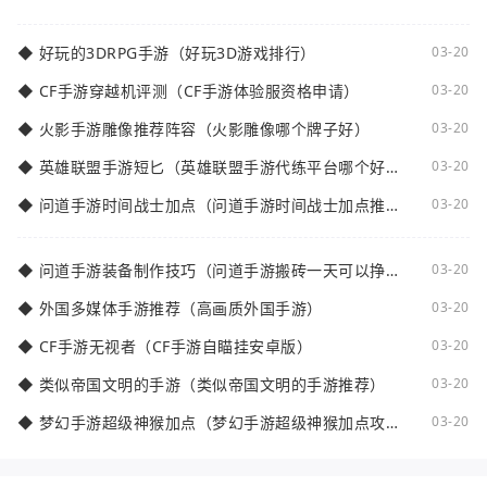
减5的相关知识。装备佩戴等级是指在倩女
◆
好玩的3DRPG手游（好玩3D游戏排行）
03-20
◆
CF手游穿越机评测（CF手游体验服资格申请）
03-20
◆
火影手游雕像推荐阵容（火影雕像哪个牌子好）
03-20
◆
英雄联盟手游短匕（英雄联盟手游代练平台哪个好
03-20
点）
◆
问道手游时间战士加点（问道手游时间战士加点推
03-20
荐）
◆
问道手游装备制作技巧（问道手游搬砖一天可以挣多
03-20
少钱）
◆
外国多媒体手游推荐（高画质外国手游）
03-20
◆
CF手游无视者（CF手游自瞄挂安卓版）
03-20
◆
类似帝国文明的手游（类似帝国文明的手游推荐）
03-20
◆
梦幻手游超级神猴加点（梦幻手游超级神猴加点攻
03-20
略）