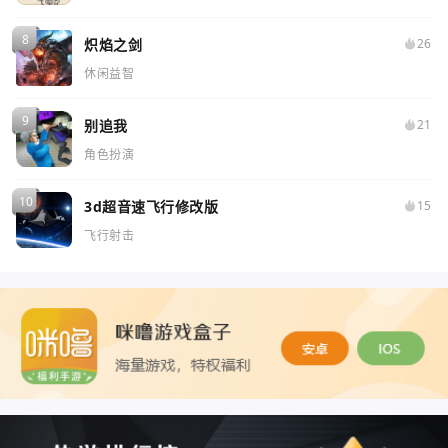
炽焰之剑
26
休闲益智
别追我
21
角色扮演
3d超音速飞行修改版
15
飞行射击