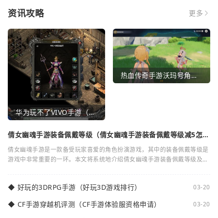
资讯攻略
更多
热血传奇手游沃玛号角（热血传奇沃玛装备隐藏属性）
华为玩不了VIVO手游（华为玩不了VIVO手游怎么办）
倩女幽魂手游装备佩戴等级（倩女幽魂手游装备佩戴等级减5怎么
弄）
倩女幽魂手游是一款备受玩家喜爱的角色扮演游戏，其中的装备佩戴等级是
游戏中非常重要的一环。本文将系统地介绍倩女幽魂手游装备佩戴等级及其
减5的相关知识。装备佩戴等级是指在倩女
◆
好玩的3DRPG手游（好玩3D游戏排行）
03-20
◆
CF手游穿越机评测（CF手游体验服资格申请）
03-20