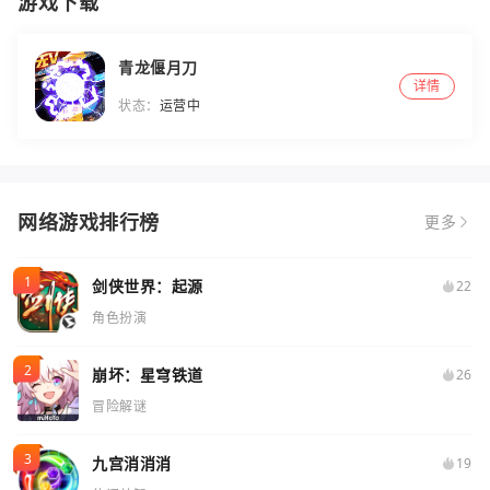
游戏下载
青龙偃月刀
详情
状态：
运营中
网络游戏排行榜
更多
剑侠世界：起源
22
角色扮演
崩坏：星穹铁道
26
冒险解谜
九宫消消消
19