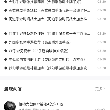
◆
火影手游雕像推荐阵容（火影雕像哪个牌子好）
03-20
◆
英雄联盟手游短匕（英雄联盟手游代练平台哪个好
03-20
点）
◆
问道手游时间战士加点（问道手游时间战士加点推
03-20
荐）
◆
问道手游装备制作技巧（问道手游搬砖一天可以挣多
03-20
少钱）
◆
外国多媒体手游推荐（高画质外国手游）
03-20
◆
CF手游无视者（CF手游自瞄挂安卓版）
03-20
◆
类似帝国文明的手游（类似帝国文明的手游推荐）
03-20
◆
梦幻手游超级神猴加点（梦幻手游超级神猴加点攻
03-20
略）
游戏问答
更多
植物大战僵尸摇滚4怎么升阶