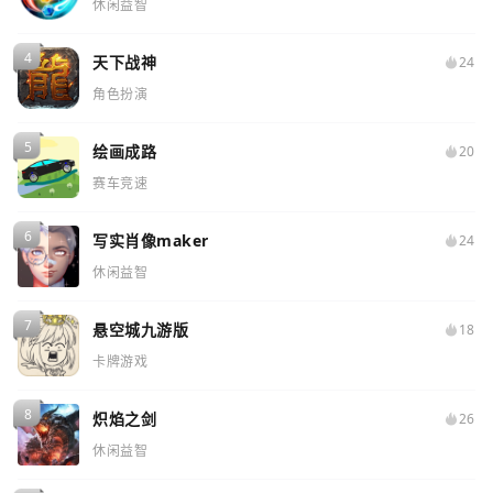
休闲益智
天下战神
24
角色扮演
绘画成路
20
赛车竞速
写实肖像maker
24
休闲益智
悬空城九游版
18
卡牌游戏
炽焰之剑
26
休闲益智