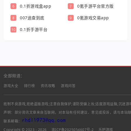
有关
0.1折游戏盒app
0氪手游平台官方版
6
7
007追查到底
0氪游戏交易app
8
9
0.1折手游平台
10
全部频道：
游戏大全
排行榜
资讯攻略
游戏问答
抵制不良游戏,拒绝盗版游戏;注意自我保护,谨防受骗上当;适度游戏益脑,沉迷游
声明：部分资讯文章来自互联网，对本站有任何建议、意见或投诉，请与本站
联系邮箱：
Copyright © 2023 - 2026
渝ICP备2025054607号-2
乐吧游戏