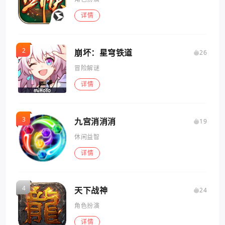
详情
崩坏：星穹铁道
26
冒险解谜
详情
九宫消消消
19
休闲益智
详情
天下战神
24
角色扮演
详情