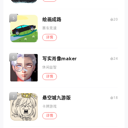
绘画成路
20
赛车竞速
详情
写实肖像maker
24
休闲益智
详情
悬空城九游版
18
卡牌游戏
详情