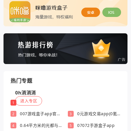
热门专题
0h消消消
进入专区
1
007游戏盒子app官方
0元游戏交易app(0氪
2
3
版
游戏盒)
0.64平方米的光都与你
07072手游盒子app
4
5