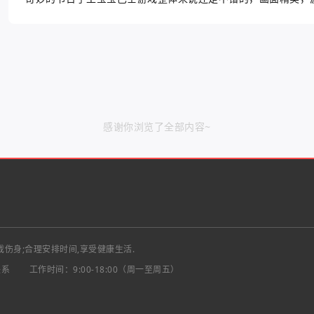
感谢你浏览了全部内容~
戏伤身;合理安排时间,享受健康生活.
联系
工作时间：9:00-18:00（周一至周五）