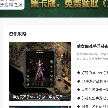
资讯攻略
倩女幽魂手游装
倩女幽魂手游是一款备
环。本文将系统地介绍
◆
好玩的3DRPG
◆
CF手游穿越机评
◆
火影手游雕像推
华为玩不了VIVO手游（华为玩不了VIVO手游怎么办）
◆
英雄联盟手游短
◆
问道手游时间战