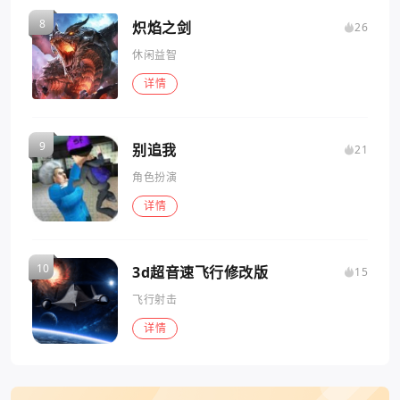
炽焰之剑
26
休闲益智
详情
别追我
21
角色扮演
详情
3d超音速飞行修改版
15
飞行射击
详情