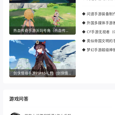
◆
问道手游装备制
◆
外国多媒体手游
热血传奇手游沃玛号角（热血传奇沃玛装备隐藏属性）
◆
CF手游无视者（
◆
类似帝国文明的
◆
梦幻手游超级神
剑侠情缘手游VIP15礼包（剑侠情缘手游VIP1到18一共要花多少钱）
游戏问答