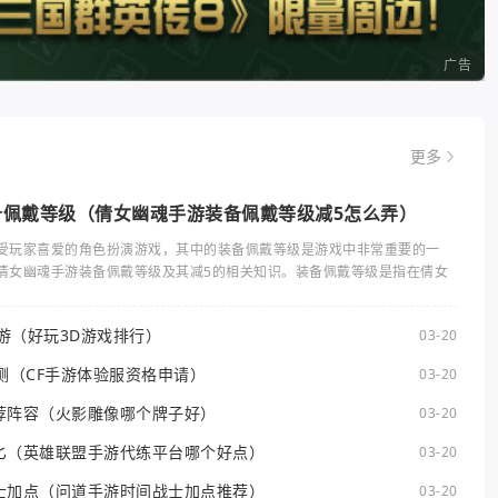
广告
更多
备佩戴等级（倩女幽魂手游装备佩戴等级减5怎么弄）
受玩家喜爱的角色扮演游戏，其中的装备佩戴等级是游戏中非常重要的一
倩女幽魂手游装备佩戴等级及其减5的相关知识。装备佩戴等级是指在倩女
手游（好玩3D游戏排行）
03-20
测（CF手游体验服资格申请）
03-20
荐阵容（火影雕像哪个牌子好）
03-20
匕（英雄联盟手游代练平台哪个好点）
03-20
士加点（问道手游时间战士加点推荐）
03-20