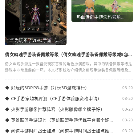
热血传奇手游沃玛号角（热血传奇沃玛装备隐藏属性）
华为玩不了VIVO手游（华为玩不了VIVO手游怎么办）
倩女幽魂手游装备佩戴等级（倩女幽魂手游装备佩戴等级减5怎么
弄）
倩女幽魂手游是一款备受玩家喜爱的角色扮演游戏，其中的装备佩戴等级是
游戏中非常重要的一环。本文将系统地介绍倩女幽魂手游装备佩戴等级及其
减5的相关知识。装备佩戴等级是指在倩女
◆
好玩的3DRPG手游（好玩3D游戏排行）
03-20
◆
CF手游穿越机评测（CF手游体验服资格申请）
03-20
◆
火影手游雕像推荐阵容（火影雕像哪个牌子好）
03-20
◆
英雄联盟手游短匕（英雄联盟手游代练平台哪个好
03-20
点）
◆
问道手游时间战士加点（问道手游时间战士加点推
03-20
荐）