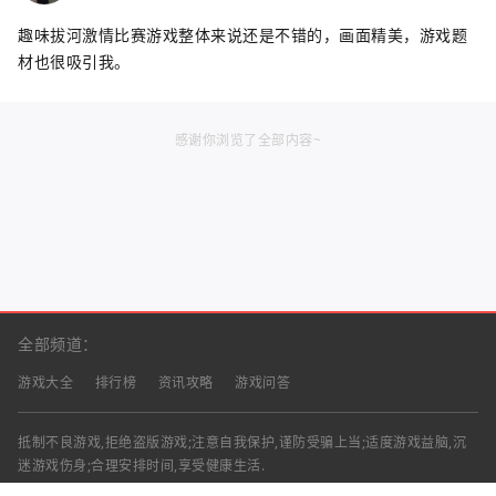
趣味拔河激情比赛游戏整体来说还是不错的，画面精美，游戏题
材也很吸引我。
感谢你浏览了全部内容~
全部频道：
游戏大全
排行榜
资讯攻略
游戏问答
抵制不良游戏,拒绝盗版游戏;注意自我保护,谨防受骗上当;适度游戏益脑,沉
迷游戏伤身;合理安排时间,享受健康生活.