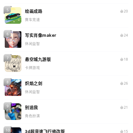
绘画成路
20
赛车竞速
写实肖像maker
24
休闲益智
悬空城九游版
18
卡牌游戏
炽焰之剑
26
休闲益智
别追我
21
角色扮演
3d超音速飞行修改版
15