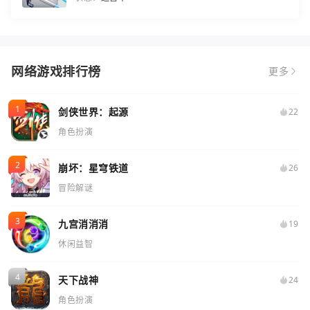
网络游戏排行榜
更多
剑侠世界：起源
22
角色扮演
崩坏：星穹铁道
26
冒险解谜
九宫消消消
19
休闲益智
天下战神
24
角色扮演