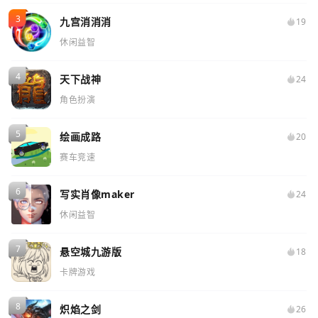
九宫消消消
19
休闲益智
天下战神
24
角色扮演
绘画成路
20
赛车竞速
写实肖像maker
24
休闲益智
悬空城九游版
18
卡牌游戏
炽焰之剑
26