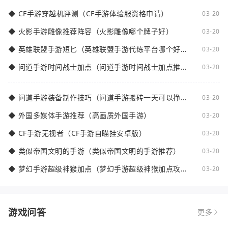
◆
CF手游穿越机评测（CF手游体验服资格申请）
03-20
◆
火影手游雕像推荐阵容（火影雕像哪个牌子好）
03-20
◆
英雄联盟手游短匕（英雄联盟手游代练平台哪个好
03-20
点）
◆
问道手游时间战士加点（问道手游时间战士加点推
03-20
荐）
◆
问道手游装备制作技巧（问道手游搬砖一天可以挣多
03-20
少钱）
◆
外国多媒体手游推荐（高画质外国手游）
03-20
◆
CF手游无视者（CF手游自瞄挂安卓版）
03-20
◆
类似帝国文明的手游（类似帝国文明的手游推荐）
03-20
◆
梦幻手游超级神猴加点（梦幻手游超级神猴加点攻
03-20
略）
游戏问答
更多