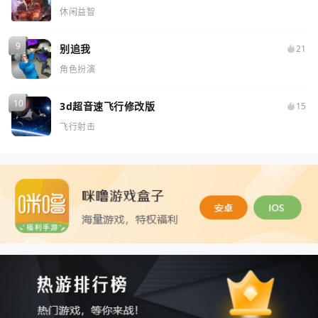
休闲益智
别追我
21
角色扮演
3d超音速飞行修改版
15
飞行射击