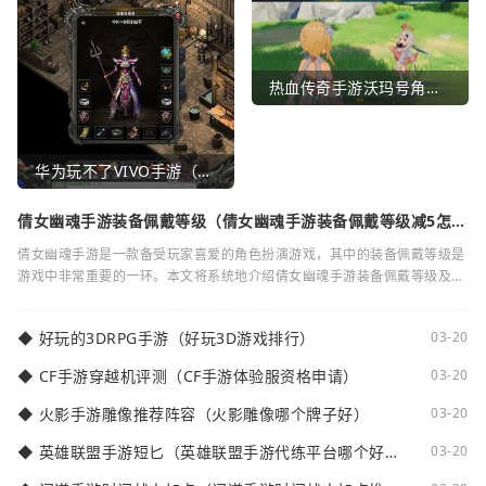
热血传奇手游沃玛号角（热血传奇沃玛装备隐藏属性）
华为玩不了VIVO手游（华为玩不了VIVO手游怎么办）
倩女幽魂手游装备佩戴等级（倩女幽魂手游装备佩戴等级减5怎么
弄）
倩女幽魂手游是一款备受玩家喜爱的角色扮演游戏，其中的装备佩戴等级是
游戏中非常重要的一环。本文将系统地介绍倩女幽魂手游装备佩戴等级及其
减5的相关知识。装备佩戴等级是指在倩女
◆
好玩的3DRPG手游（好玩3D游戏排行）
03-20
◆
CF手游穿越机评测（CF手游体验服资格申请）
03-20
◆
火影手游雕像推荐阵容（火影雕像哪个牌子好）
03-20
◆
英雄联盟手游短匕（英雄联盟手游代练平台哪个好
03-20
点）