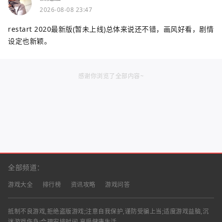
2026-08-08 23:47
restart 2020最新版(暂未上线)总体来说还不错，画风好看，剧情
设定也新颖。
感谢你浏览了全部内容~
全部频道：
游戏大全
排行榜
资讯攻略
游戏问答
抵制不良游戏,拒绝盗版游戏;注意自我保护,谨防受骗上当;适度游戏益脑,沉
迷游戏伤身;合理安排时间,享受健康生活.