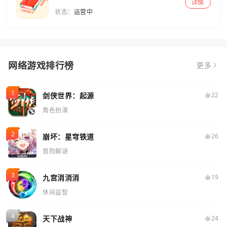
详情
状态：
运营中
网络游戏排行榜
更多
剑侠世界：起源
22
角色扮演
崩坏：星穹铁道
26
冒险解谜
九宫消消消
19
休闲益智
天下战神
24