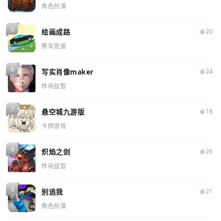
角色扮演
绘画成路
20
赛车竞速
写实肖像maker
24
休闲益智
悬空城九游版
18
卡牌游戏
炽焰之剑
26
休闲益智
别追我
21
角色扮演