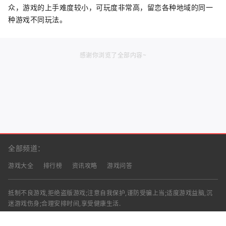
众，游戏的上手难度较小，可玩度非常高，留恋各种地域的同一
种游戏不同玩法。
感谢你浏览了全部内容~
全部频道：
游戏大全
排行榜
资讯攻略
游戏问答
抵制不良游戏,拒绝盗版游戏;注意自我保护,谨防受骗上当;适度游戏益脑,沉
迷游戏伤身;合理安排时间,享受健康生活.
声明：部分资讯文章来自互联网，对本站有任何建议、意见或投诉，请与本