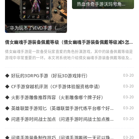
热血传奇手游沃玛号角（热血传奇沃玛装备隐藏属性）
华为玩不了VIVO手游（华为玩不了VIVO手游怎么办）
倩女幽魂手游装备佩戴等级（倩女幽魂手游装备佩戴等级减5怎么
弄）
倩女幽魂手游是一款备受玩家喜爱的角色扮演游戏，其中的装备佩戴等级是
游戏中非常重要的一环。本文将系统地介绍倩女幽魂手游装备佩戴等级及其
减5的相关知识。装备佩戴等级是指在倩女
◆
好玩的3DRPG手游（好玩3D游戏排行）
03-20
◆
CF手游穿越机评测（CF手游体验服资格申请）
03-20
◆
火影手游雕像推荐阵容（火影雕像哪个牌子好）
03-20
◆
英雄联盟手游短匕（英雄联盟手游代练平台哪个好
03-20
点）
◆
问道手游时间战士加点（问道手游时间战士加点推
03-20
荐）
◆
问道手游装备制作技巧（问道手游搬砖一天可以挣多
03-20