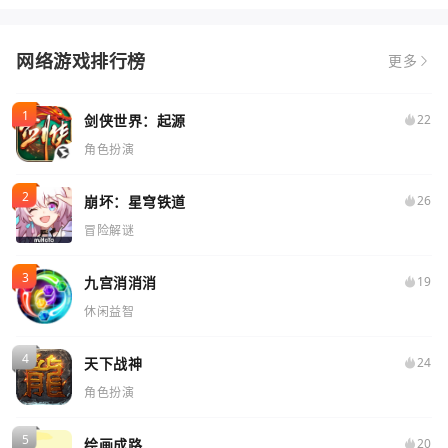
网络游戏排行榜
更多
剑侠世界：起源
22
角色扮演
崩坏：星穹铁道
26
冒险解谜
九宫消消消
19
休闲益智
天下战神
24
角色扮演
绘画成路
20