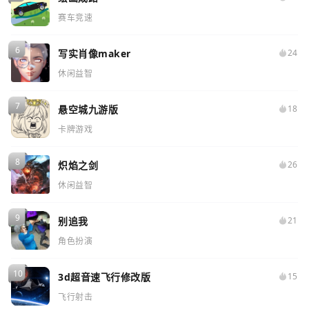
赛车竞速
写实肖像maker
24
休闲益智
悬空城九游版
18
卡牌游戏
炽焰之剑
26
休闲益智
别追我
21
角色扮演
3d超音速飞行修改版
15
飞行射击