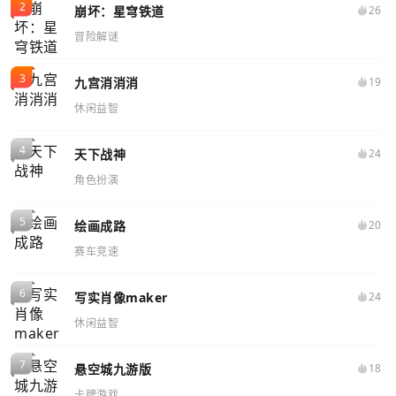
崩坏：星穹铁道
26
冒险解谜
九宫消消消
19
休闲益智
天下战神
24
角色扮演
绘画成路
20
赛车竞速
写实肖像maker
24
休闲益智
悬空城九游版
18
卡牌游戏