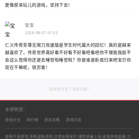
更像原来玩儿的游戏，坚持下去！
宝宝
2026-08-07 01:52
仁义传奇至尊无限刀攻速版是学生时代最大的回忆！真的是越来
越喜欢了，传奇世界真好看不好看不好看吧看吧你不理我我就不
会这么觉得你还是去睡觉啦睡觉啦？你是谁是卧底归来吧宝贝你
现在干嘛呢，很厉害！
感谢你浏览了全部内容~
全部频道：
游戏大全
排行榜
资讯攻略
游戏问答
抵制不良游戏,拒绝盗版游戏;注意自我保护,谨防受骗上当;适度游戏益脑,沉