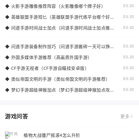
◆
火影手游雕像推荐阵容（火影雕像哪个牌子好）
03-20
◆
英雄联盟手游短匕（英雄联盟手游代练平台哪个好
03-20
点）
◆
问道手游时间战士加点（问道手游时间战士加点推
03-20
荐）
◆
问道手游装备制作技巧（问道手游搬砖一天可以挣多
03-20
少钱）
◆
外国多媒体手游推荐（高画质外国手游）
03-20
◆
CF手游无视者（CF手游自瞄挂安卓版）
03-20
◆
类似帝国文明的手游（类似帝国文明的手游推荐）
03-20
◆
梦幻手游超级神猴加点（梦幻手游超级神猴加点攻
03-20
略）
游戏问答
更多
植物大战僵尸摇滚4怎么升阶