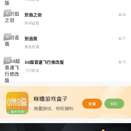
炽焰之剑
26
休闲益智
别追我
21
角色扮演
3d超音速飞行修改版
15
飞行射击