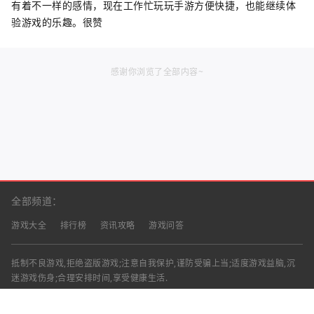
有着不一样的感情，现在工作忙玩玩手游方便快捷，也能继续体
验游戏的乐趣。很赞
感谢你浏览了全部内容~
全部频道：
游戏大全
排行榜
资讯攻略
游戏问答
抵制不良游戏,拒绝盗版游戏;注意自我保护,谨防受骗上当;适度游戏益脑,沉
迷游戏伤身;合理安排时间,享受健康生活.
声明：部分资讯文章来自互联网，对本站有任何建议、意见或投诉，请与本
站联系
工作时间：9:00-18:00（周一至周五）