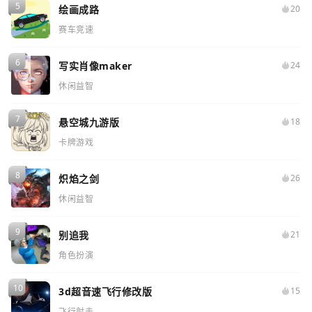
绘画成路
20
赛车竞速
写实肖像maker
24
休闲益智
悬空城九游版
18
卡牌游戏
炽焰之剑
26
休闲益智
别追我
21
角色扮演
3d超音速飞行修改版
15
飞行射击