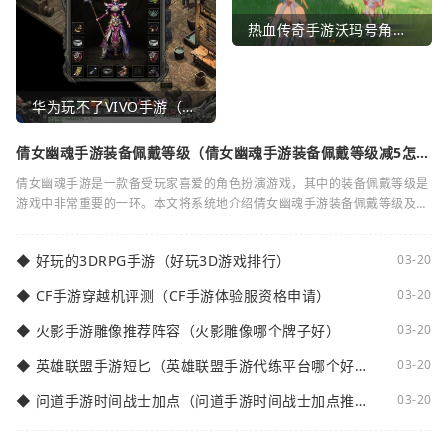
热血传奇手游沃玛号角（热血传奇沃玛装备隐藏属性）
华为玩不了VIVO手游（华为玩不了VIVO手游怎么办）
倩女幽魂手游装备佩戴等级（倩女幽魂手游装备佩戴等级减5怎么
弄）
倩女幽魂手游是一款备受玩家喜爱的角色扮演游戏，其中的装备佩戴等级是
游戏中非常重要的一环。本文将系统地介绍倩女幽魂手游装备佩戴等级及其
减5的相关知识。装备佩戴等级是指在倩女
◆
好玩的3DRPG手游（好玩3D游戏排行）
03-20
◆
CF手游穿越机评测（CF手游体验服资格申请）
03-20
◆
火影手游雕像推荐阵容（火影雕像哪个牌子好）
03-20
◆
英雄联盟手游短匕（英雄联盟手游代练平台哪个好
03-20
点）
◆
问道手游时间战士加点（问道手游时间战士加点推
03-20
荐）