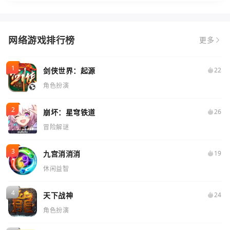
网络游戏排行榜
更多
剑侠世界：起源
22
角色扮演
崩坏：星穹铁道
26
冒险解谜
九宫消消消
19
休闲益智
天下战神
24
角色扮演