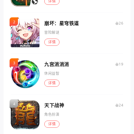
详情
崩坏：星穹铁道
26
冒险解谜
详情
九宫消消消
19
休闲益智
详情
天下战神
24
角色扮演
详情