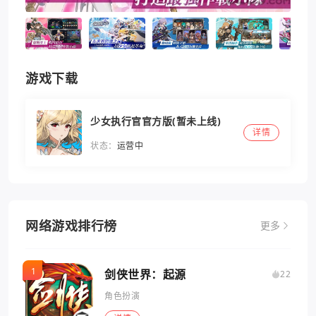
游戏下载
少女执行官官方版(暂未上线)
详情
状态：
运营中
网络游戏排行榜
更多
剑侠世界：起源
22
角色扮演