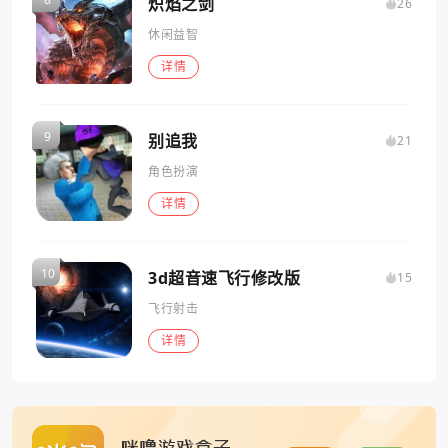
炽焰之剑
26
休闲益智
详情
别追我
21
角色扮演
详情
3d超音速飞行修改版
15
飞行射击
详情