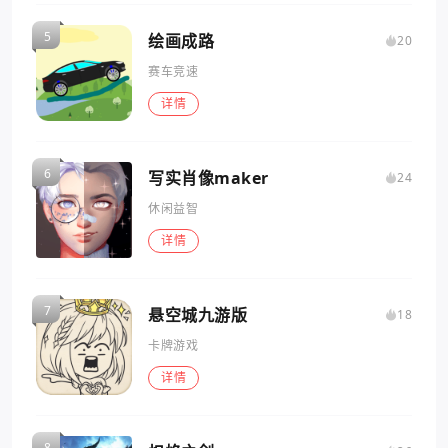
绘画成路
20
赛车竞速
详情
写实肖像maker
24
休闲益智
详情
悬空城九游版
18
卡牌游戏
详情