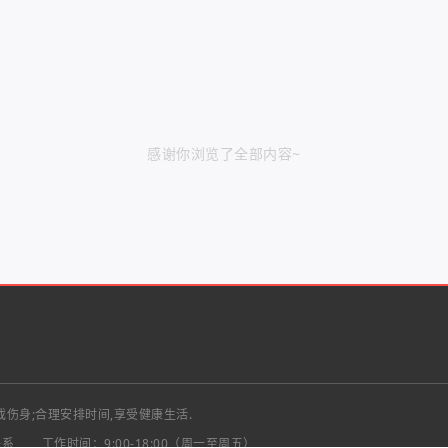
感谢你浏览了全部内容~
戏伤身;合理安排时间,享受健康生活.
联系
工作时间：9:00-18:00（周一至周五）