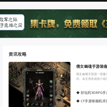
资讯攻略
倩女幽魂手游装
倩女幽魂手游是一款备
环。本文将系统地介绍
◆
好玩的3DRPG
◆
CF手游穿越机评