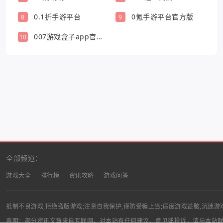
0.1折手游平台
0氪手游平台官方版
8
9
007游戏盒子app官方
10
版
全部频道：
游戏大全
排行榜
资讯攻略
游戏问答
抵制不良游戏,拒绝盗版游戏;注意自我保护,谨防受骗上当;适度游戏益脑,沉迷游
声明：部分资讯文章来自互联网，对本站有任何建议、意见或投诉，请与本站