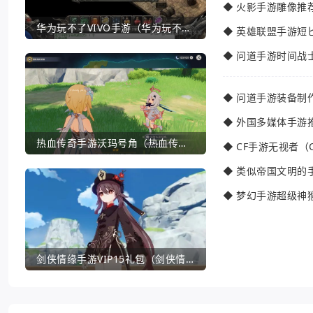
◆
火影手游雕像推
华为玩不了VIVO手游（华为玩不了VIVO手游怎么办）
◆
英雄联盟手游短
◆
问道手游时间战
◆
问道手游装备制
◆
外国多媒体手游
热血传奇手游沃玛号角（热血传奇沃玛装备隐藏属性）
◆
CF手游无视者（
◆
类似帝国文明的
◆
梦幻手游超级神
剑侠情缘手游VIP15礼包（剑侠情缘手游VIP1到18一共要花多少钱）