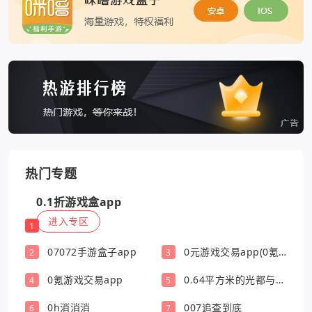
热门专题
0.1折游戏盒app
进入专区
1
07072手游盒子app
0元游戏交易app(0氪
2
3
游戏盒)
0氪游戏交易app
0.64平方米的光都与你
4
5
有关
0h消消消
007追查到底
6
7