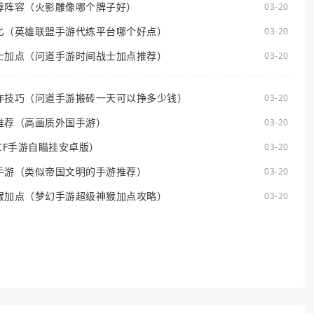
荐阵容（火影雕像哪个牌子好）
03-20
匕（英雄联盟手游代练平台哪个好点）
03-20
士加点（问道手游时间战士加点推荐）
03-20
作技巧（问道手游搬砖一天可以挣多少钱）
03-20
推荐（高画质外国手游）
03-20
CF手游自瞄挂安卓版）
03-20
手游（类似帝国文明的手游推荐）
03-20
猴加点（梦幻手游超级神猴加点攻略）
03-20